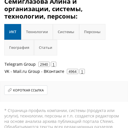
Семиглазова Алина и
организации, системы,
технологии, персоны:
ИКТ
Технологии
Системы
Персоны
География
Статьи
Telegram Group
2940
1
VK - Mail.ru Group - ВКонтакте
4964
1
КОРОТКАЯ ССЫЛКА
* Страница-профиль компании, системы (продукта или
услуги), технологии, персоны и т.п. создается редактором
на основе анализа архива публикаций портала CNews.
Обрабатываются тексты всех редакционных разделов