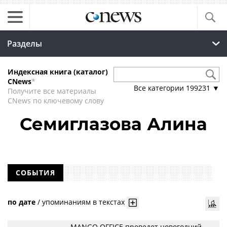
Разделы
Индексная книга (каталог)
CNews
*
Все категории
199231
▼
Получите все материалы
CNews по ключевому слову
Семиглазова Алина
СОБЫТИЯ
по дате
/
упоминаниям в текстах
MANGO OFFICE проведет новогодний