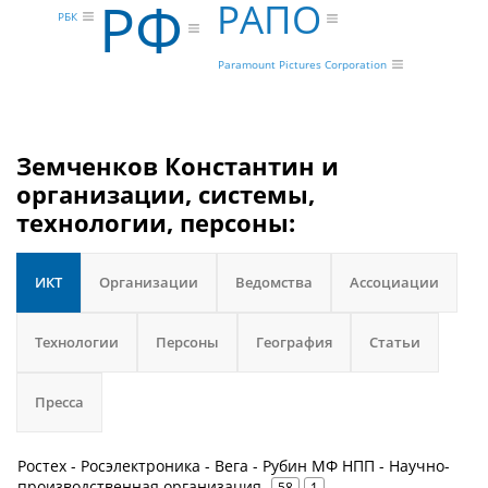
РФ
РАПО
РБК
Paramount Pictures Corporation
Земченков Константин и
организации, системы,
технологии, персоны:
ИКТ
Организации
Ведомства
Ассоциации
Технологии
Персоны
География
Статьи
Пресса
Ростех - Росэлектроника - Вега - Рубин МФ НПП - Научно-
производственная организация
58
1