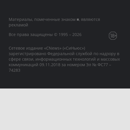
Материалы, помеченные знаком ■, являются
рекламой
Все права защищены © 1995 – 2026
Сетевое издание «CNews» («СиНьюс»)
зарегистрировано Федеральной службой по надзору в
сфере связи, информационных технологий и массовых
коммуникаций 09.11.2018 за номером Эл № ФС77 –
74283