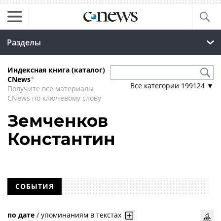
Разделы
Индексная книга (каталог)
CNews
*
Все категории
199124
▼
Получите все материалы
CNews по ключевому слову
Земченков
Константин
СОБЫТИЯ
по дате
/
упоминаниям в текстах