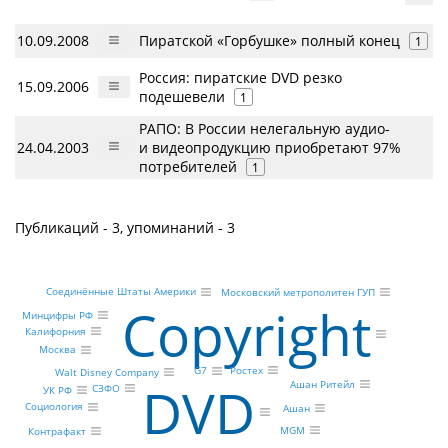
10.09.2008
Пиратской «Горбушке» полный конец
1
Россия: пиратские DVD резко
15.09.2006
подешевели
1
РАПО: В России нелегальную аудио-
24.04.2003
и видеопродукцию приобретают 97%
потребителей
1
Публикаций - 3, упоминаний - 3
Соединённые Штаты Америки
Московский метрополитен ГУП
Copyright
Минцифры РФ
Калифорния
Москва
Ростех
G7
Walt Disney Company
DVD
Ашан Ритейл
СЗФО
УК РФ
Социология
Ашан
MGM
Контрафакт