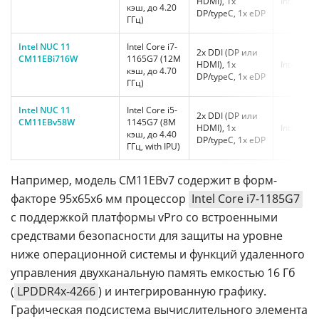
HDMI), 1x
Intel Wi-
кэш, до 4.20
DP/typeC, 1x eDP
ГГц)
Intel NUC 11
Intel Core i7-
2x DDI (DP или
CM11EBi716W
1165G7 (12M
HDMI), 1x
Intel Wi-
кэш, до 4.70
DP/typeC, 1x eDP
ГГц)
Intel NUC 11
Intel Core i5-
2x DDI (DP или
CM11EBv58W
1145G7 (8M
HDMI), 1x
Intel Wi-
кэш, до 4.40
DP/typeC, 1x eDP
ГГц, with IPU)
Например, модель CM11EBv7 содержит в форм-
факторе 95x65x6 мм процессор
Intel Core i7-1185G7
c поддержкой платформы vPro со встроенными
средствами безопасности для защиты на уровне
ниже операционной системы и функций удаленного
управления двухканальную память емкостью 16 Гб
(
LPDDR4x-4266
) и интегрированную графику.
Графическая подсистема вычислительного элемента