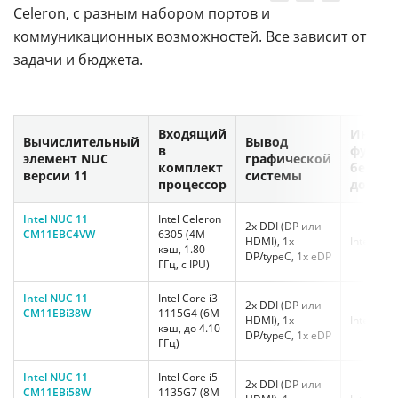
Celeron, с разным набором портов и
коммуникационных возможностей. Все зависит от
задачи и бюджета.
Входящий
Интег
Вычислительный
Вывод
в
функц
элемент NUC
графической
комплект
беспро
версии 11
системы
процессор
доступ
Intel NUC 11
Intel Celeron
2x DDI (DP или
CM11EBC4VW
6305 (4M
HDMI), 1x
Intel Wi-
кэш, 1.80
DP/typeC, 1x eDP
ГГц, с IPU)
Intel NUC 11
Intel Core i3-
2x DDI (DP или
CM11EBi38W
1115G4 (6M
HDMI), 1x
Intel Wi-
кэш, до 4.10
DP/typeC, 1x eDP
ГГц)
Intel NUC 11
Intel Core i5-
2x DDI (DP или
CM11EBi58W
1135G7 (8M