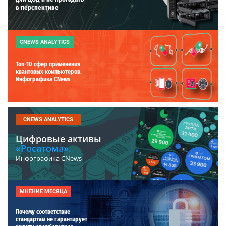
в перспективе
CNEWS ANALYTICS
Топ-10 сфер применения
квантовых компьютеров.
Инфографика CNews
CNEWS ANALYTICS
Цифровые активы
«Росатома».
Инфографика CNews
МНЕНИЕ МЕСЯЦА
Почему соответствие
стандартам не гарантирует