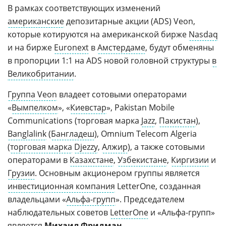
В рамках соответствующих изменений
американские
депозитарные акции (ADS) Veon,
которые котируются на американской бирже
Nasdaq
и на бирже
Euronext
в
Амстердаме
, будут обменяны
в пропорции 1:1 на ADS новой головной структуры
в
Великобритании
.
Группа Veon
владеет сотовыми операторами
«
Вымпелком
», «
Киевстар
», Pakistan Mobile
Communications (торговая марка
Jazz
,
Пакистан
),
Banglalink
(
Бангладеш
), Omnium Telecom Algeria
(
торговая марка
Djezzy
,
Алжир
), а также сотовыми
операторами в
Казахстане
,
Узбекистане
,
Киргизии
и
Грузии
. Основным акционером группы является
инвестиционная компания
LetterOne, созданная
владельцами «
Альфа-групп
». Председателем
наблюдательных советов
LetterOne
и «Альфа-групп»
является
Михаил Фридман
.