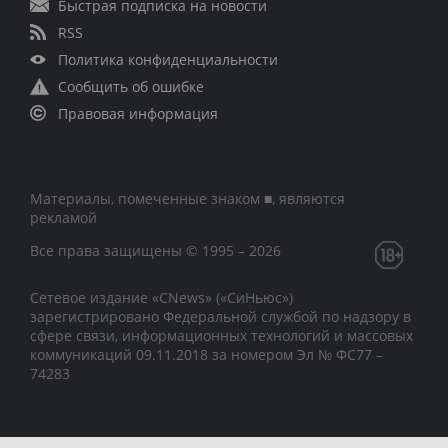
Быстрая подписка на новости
RSS
Политика конфиденциальности
Сообщить об ошибке
Правовая информация
Материалы, помеченные знаком ■, являются
рекламой
Все права защищены © 1995 – 2026
Сетевое издание «CNews» («СиНьюс»)
зарегистрировано Федеральной службой по надзору в
сфере связи, информационных технологий и массовых
коммуникаций 09.11.2018 за номером Эл № ФС77 –
74283