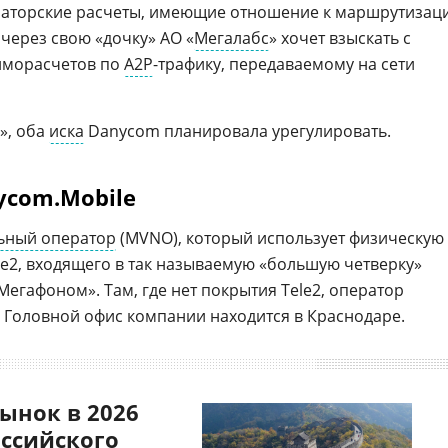
раторские расчеты, имеющие отношение к маршрутизац
 через свою «дочку» АО «
Мегалабс
» хочет взыскать с
аиморасчетов по
A2P
-трафику, передаваемому на сети
», оба
иска
Danycom планировала урегулировать.
ycom.Mobile
ьный оператор
(MVNO), который использует физическую
le2, входящего в так называемую «большую четверку»
«Мегафоном». Там, где нет покрытия Tele2, оператор
. Головной офис компании находится в Краснодаре.
ынок в 2026
оссийского