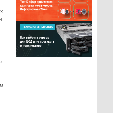
Топ-10 сфер применения
и
квантовых компьютеров.
Инфографика CNews
их
и
ТЕХНОЛОГИЯ МЕСЯЦА
Как выбрать сервер
для ЦОД и не прогадать
в перспективе
о
ем