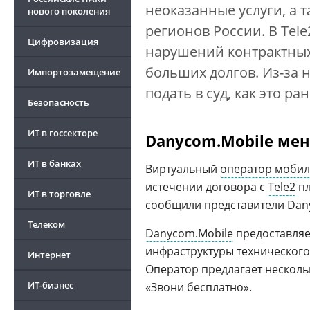
нео­ка­зан­ные ус­лу­ги, а 
нового поколения
ре­гио­нов Рос­сии. В Te
Цифровизация
нарушений контрактных
больших долгов. Из-за 
Импортозамещение
подать в суд, как это р
Безопасность
ИТ в госсекторе
Danycom.Mobile мен
ИТ в банках
Виртуальный
оператор мобил
истечении договора с
Tele2
пл
ИТ в торговле
сообщили представители Dan
Телеком
Danycom.Mobile
предоставляет
инфраструктуры технического 
Интернет
Оператор предлагает несколь
ИТ-бизнес
«Звони бесплатно».