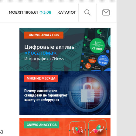
MOEXIT
1806,61
3,08
КАТАЛОГ
CNEWS ANALYTICS
Цифровые активы
«Росатома».
Инфографика CNews
МНЕНИЕ МЕСЯЦА
Почему соответствие
стандартам не гарантирует
защиту от киберугроз
CNEWS ANALYTICS
за