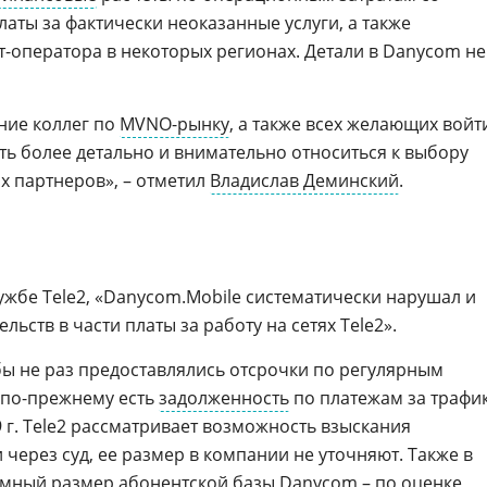
латы за фактически неоказанные услуги, а также
т-оператора в некоторых регионах. Детали в Danycom не
ние коллег по
MVNO-рынку
, а также всех желающих войт
ть более детально и внимательно относиться к выбору
х партнеров», – отметил
Владислав Деминский
.
ужбе Tele2, «Danycom.Mobile систематически нарушал и
ьств в части платы за работу на сетях Tele2».
ы не раз предоставлялись отсрочки по регулярным
по-прежнему есть
задолженность
по платежам за трафи
19 г. Tele2 рассматривает возможность взыскания
через суд, ее размер в компании не уточняют. Также в
омный размер
абонентской базы
Danycom – по оценке