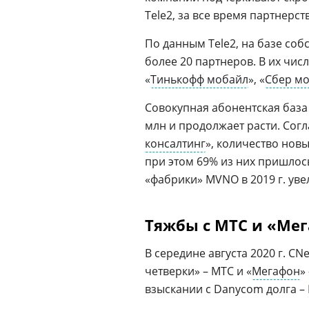
Tele2, за все время партнерст
По данным Tele2, на базе со
более 20 партнеров. В их чис
«
Тинькофф мобайл
», «
Сбер м
Совокупная абонентская баз
млн и продолжает расти. Согл
консалтинг
», количество новы
при этом 69% из них пришлось
«фабрики» MVNO в 2019 г. увел
Тяжбы с МТС и «Ме
В середине августа 2020 г. C
четверки» – МТС и «
Мегафон
»
взыскании с Danycom долга –