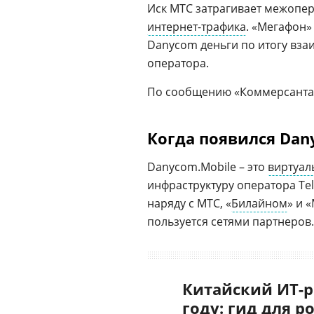
Иск МТС затрагивает межопе
интернет-трафика
. «Мегафон»
Danycom деньги по итогу вз
оператора.
По сообщению «Коммерсанта
Когда появился Dan
Danycom.Mobile – это
виртуал
инфраструктуру оператора Te
наряду с МТС, «
Билайном
» и 
пользуется сетями партнеров
Китайский ИТ-р
году: гид для р