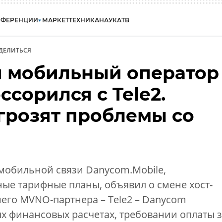
НФЕРЕНЦИИ
МАРКЕТ
ТЕХНИКА
НАУКА
ТВ
ДЕЛИТЬСЯ
 мобильный оператор
сорился с Tele2.
грозят проблемы со
 мо­биль­ной свя­зи Danycom.Mobile,
е тарифные планы, объявил о сме­не хост-
вшего MVNO-партнера – Tele2 – Danycom
 фи­нан­со­вых рас­че­тах, тре­бова­нии оп­ла­ты 