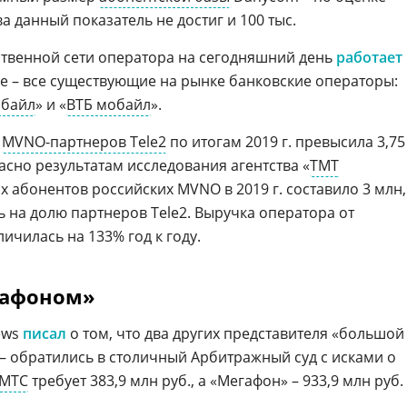
ва данный показатель не достиг и 100 тыс.
бственной сети оператора на сегодняшний день
работает
ле – все существующие на рынке банковские операторы:
обайл
» и «
ВТБ мобайл
».
а
MVNO-партнеров Tele2
по итогам 2019 г. превысила 3,75
асно результатам исследования агентства «
ТМТ
х абонентов российских MVNO в 2019 г. составило 3 млн,
 на долю партнеров Tele2. Выручка оператора от
ичилась на 133% год к году.
гафоном»
News
писал
о том, что два других представителя «большой
 – обратились в столичный Арбитражный суд с исками о
МТС
требует 383,9 млн руб., а «Мегафон» – 933,9 млн руб.