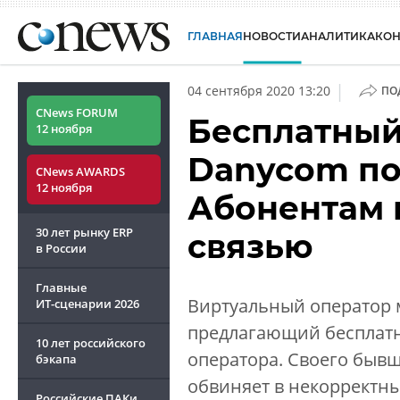
ГЛАВНАЯ
НОВОСТИ
АНАЛИТИКА
КО
|
04 сентября 2020 13:20
ПО
CNews FORUM
Бесплатный
12 ноября
Danycom пос
CNews AWARDS
12 ноября
Абонентам 
30 лет рынку ERP
связью
в России
Главные
Вир­ту­аль­ный опе­ратор
ИТ-сценарии
2026
предлагающий бесплатны
10 лет российского
опе­рато­ра. Своего бы
бэкапа
обвиняет в не­кор­рек­тных
Российские ПАКи