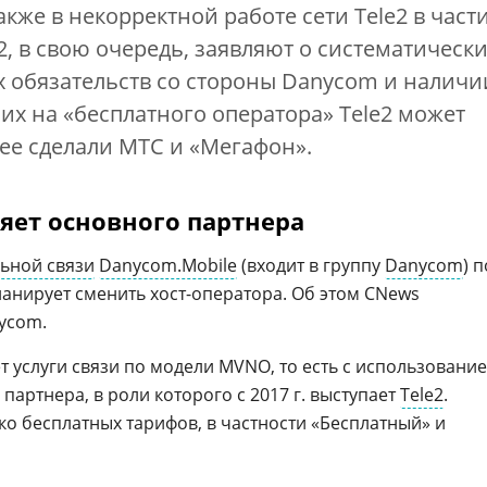
так­же в не­кор­рек­тной ра­боте се­ти Теlе2 в час­т
le2, в свою очередь, заявляют о систематическ
 обязательств со стороны Danycom и наличи
них на «бесплатного оператора» Tele2 может
анее сделали МТС и «Мегафон».
яет основного партнера
ьной связи
Danycom.Mobile
(входит в группу
Danycom
) п
анирует сменить хост-оператора. Об этом CNews
ycom.
 услуги связи по модели MVNO, то есть с использовани
партнера, в роли которого с 2017 г. выступает
Tele2
.
ко бесплатных тарифов, в частности «Бесплатный» и