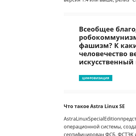
Всеобщее благо
робокоммунизм
фашизм? К как
человечество в
искусственный
ЦИФРОВИЗАЦИЯ
Что такое Astra Linux SE
AstraLinuxSpecialEditionпре
операционной системы, созд
сертифицирован
ФСБ
,
ФСТЭК