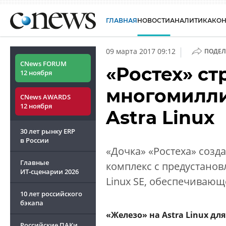
ГЛАВНАЯ
НОВОСТИ
АНАЛИТИКА
КО
|
09 марта 2017 09:12
ПОДЕЛ
CNews FORUM
«Ростех» ст
12 ноября
многомилли
CNews AWARDS
12 ноября
Astra Linux
30 лет рынку ERP
в России
«Дочка» «Ростеха» созд
Главные
комплекс с предустано
ИТ-сценарии
2026
Linux SE, обеспечивающ
10 лет российского
бэкапа
«Железо» на Astra Linux для
Российские ПАКи