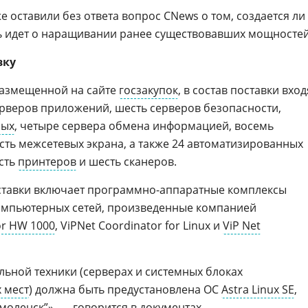
е оставили без ответа вопрос CNews о том, создается ли
чь идет о наращивании ранее существовавших мощностей
вку
размещенной на сайте
госзакупок
, в состав поставки вход
ерверов приложений, шесть серверов безопасности,
ных
, четыре сервера обмена информацией, восемь
ть межсетевых экрана, а также 24 автоматизированных
есть
принтеров
и шесть сканеров.
оставки включает программно-аппаратные комплексы
омпьютерных сетей, произведенные компанией
or HW 1000
, ViPNet Coordinator for Linux и
ViP Net
льной техники (серверах и системных блоках
 мест
) должна быть предустановлена ОС
Astra Linux SE
,
Смоленск”», — говорится в документах.