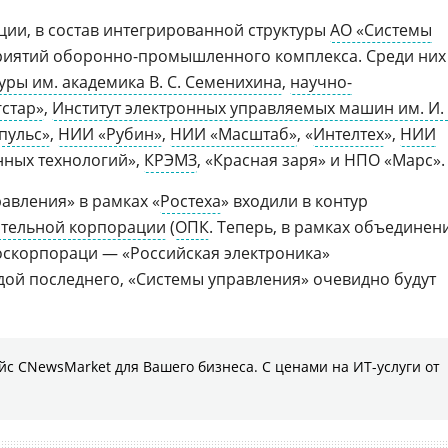
ции, в состав интегрированной структуры
АО «Системы
риятий оборонно-промышленного комплекса. Среди них
ры им. академика В. С. Семенихина
,
научно-
стар»
,
Институт электронных управляемых машин им. И. 
пульс»
,
НИИ «Рубин»
,
НИИ «Масштаб»
, «
Интелтех
»,
НИИ
ных технологий»,
КРЭМЗ
, «Красная заря» и НПО «Марс».
авления» в рамках «
Ростеха
» входили в контур
тельной корпорации
(
ОПК
. Теперь, в рамках объединен
оскорпораци — «Российская электроника»
идой последнего, «Системы управления» очевидно будут
с CNewsMarket для Вашего бизнеса. С ценами на ИТ-услуги от