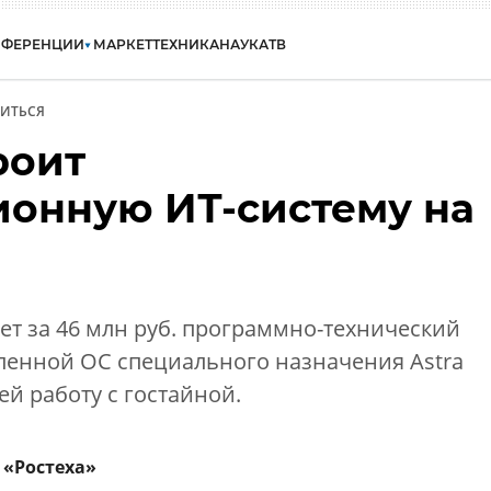
НФЕРЕНЦИИ
МАРКЕТ
ТЕХНИКА
НАУКА
ТВ
ИТЬСЯ
роит
онную ИТ-систему на
ает за 46 млн руб. программно-технический
вленной ОС специального назначения Astra
ей работу с гостайной.
 «Ростеха»