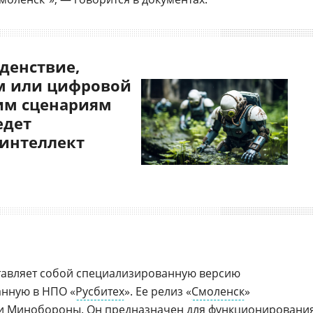
денствие,
 или цифровой
им сценариям
едет
 интеллект
дставляет собой специализированную версию
анную в НПО «
Русбитех
». Ее релиз «
Смоленск
»
и
Минобороны
. Он предназначен для функционировани