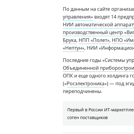
По данным на сайте организа
управления»
входят 14 предп
НИИ автоматической аппарату
производственный центр «Виг
Брука
,
НПП «Полет»
,
НПО «Им
«Нептун»
, НИИ «Информацион
Последние годы «Системы упр
Объединенной приборострои
ОПК и еще одного холдинга г
(«
Росэлектроника
») — под эг
переподчинены.
Первый в России ИТ-маркетплей
сотен поставщиков