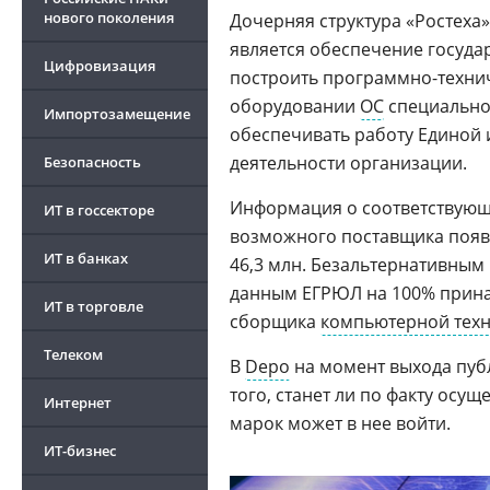
нового поколения
Дочерняя структура «Ростеха
является обеспечение госуда
Цифровизация
построить программно-технич
оборудовании
ОС
специальног
Импортозамещение
обеспечивать работу Единой
деятельности организации.
Безопасность
Информация о соответствующ
ИТ в госсекторе
возможного поставщика появи
ИТ в банках
46,3 млн. Безальтернативным
данным ЕГРЮЛ на 100% прин
ИТ в торговле
сборщика
компьютерной тех
Телеком
В
Depo
на момент выхода пуб
того, станет ли по факту осущ
Интернет
марок может в нее войти.
ИТ-бизнес