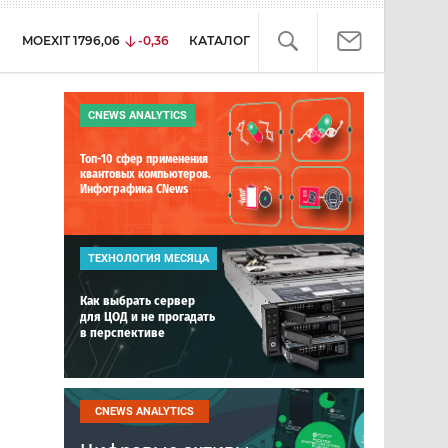
MOEXIT
1796,06
-0,36
КАТАЛОГ
CNEWS ANALYTICS
Топ-10 сфер применения
квантовых компьютеров.
Инфографика CNews
ТЕХНОЛОГИЯ МЕСЯЦА
Как выбрать сервер
для ЦОД и не прогадать
в перспективе
CNEWS ANALYTICS