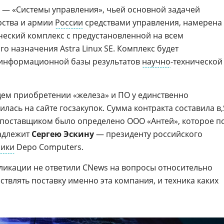
» — «Системы управления», чьей основной задачей
рства и армии
России
средствами управления, намерена
еский комплекс с предустановленной на всем
о назначения Astra Linux SE. Комплекс будет
 информационной базы результатов
научно
-технической
ем приобретении «железа» и ПО у единственно
лась на сайте госзакупок. Сумма контракта составила
 поставщиком было определено ООО «Антей», которое п
адлежит
Сергею Эскину
— президенту российского
ники
Depo Computers.
ликации не ответили CNews на вопросы относительно
ествлять поставку именно эта компания, и техника каких