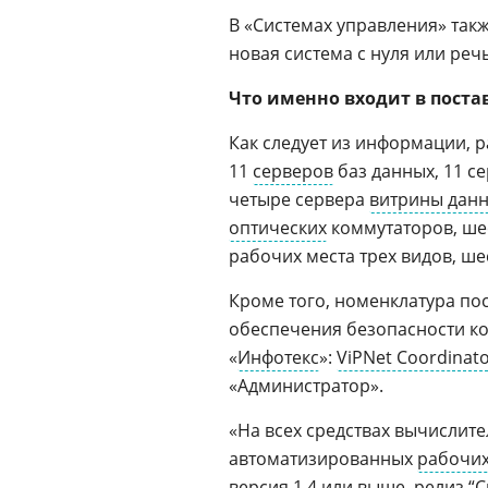
В «Системах управления» такж
новая система с нуля или ре
Что именно входит в поста
Как следует из информации, 
11
серверов
баз данных, 11 с
четыре сервера
витрины дан
оптических
коммутаторов, шес
рабочих места трех видов, ш
Кроме того, номенклатура п
обеспечения безопасности к
«
Инфотекс
»:
ViPNet Coordinat
«Администратор».
«На всех средствах вычислите
автоматизированных
рабочих
версия 1.4 или выше, релиз “