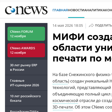
ГЛАВНАЯ
НОВОСТИ
АНАЛИТИКА
КО
|
14 мая 2026 18:05
ПОДЕЛИТЬ
CNews FORUM
МИФИ созда
12 ноября
области ун
CNews AWARDS
12 ноября
печати по 
30 лет рынку ERP
в России
На базе Снежинского физико-
Главные
область
) создан уникальный 
ИТ-сценарии
2026
технологий, представляющий 
объединяющую полный цикл ра
10 лет российского
космической
отрасли до созд
бэкапа
3D-печати
. Об этом CNews с
Российские ПАКи