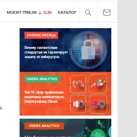
MOEXIT
1796,06
-0,36
КАТАЛОГ
МНЕНИЕ МЕСЯЦА
Почему соответствие
стандартам не гарантирует
защиту от киберугроз
CNEWS ANALYTICS
Топ-10 сфер применения
квантовых компьютеров.
Инфографика CNews
у,
CNEWS ANALYTICS