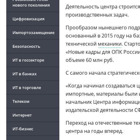
нового поколения
Деятельность центра строитс
производственных задач.
Цифровизация
Прообразом нынешнего подра
Импортозамещение
основанный в 2015 году на б
технической
механики
. Стар
Безопасность
«Новые кадры для ОПК Росси
объеме 60 млн руб.
ИТ в госсекторе
С самого начала стратегичес
ИТ в банках
«Когда начинал создаваться це
ИТ в торговле
импортные, материалы были и
Телеком
начальник Центра информаци
издательской деятельности 
Интернет
Переход на отечественные т
ИТ-бизнес
центра на годы вперед.