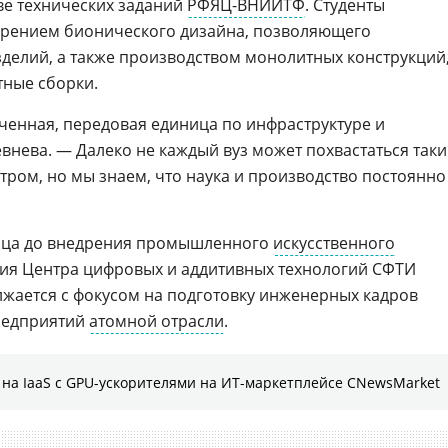
ве технических заданий
РФЯЦ-ВНИИТФ
. Студенты
дрением бионического дизайна, позволяющего
зделий, а также производством монолитных конструкций
ные сборки.
нченная, передовая единица по инфраструктуре и
внева. — Далеко не каждый вуз может похвастаться так
ром, но мы знаем, что наука и производство постоянно
зца до внедрения промышленного
искусственного
ия Центра цифровых и аддитивных технологий СФТИ
лжается с фокусом на подготовку инженерных кадров
редприятий
атомной отрасли
.
на IaaS с GPU-ускорителями на ИТ-маркетплейсе CNewsMarket