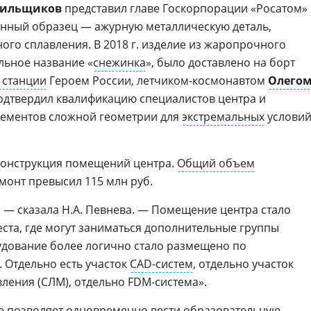
Пильщиков
представил главе Госкорпорации «Росатом»
нный образец — ажурную металлическую деталь,
го сплавления. В 2018 г. изделие из жаропрочного
льное название «
снежинка
», было доставлено на борт
 станции
Героем России, летчиком-космонавтом
Олего
подтвердил квалификацию специалистов центра и
лементов сложной геометрии для
экстремальных
услови
еконструкция помещений центра.
Общий объем
монт превысил 115 млн руб.
, — сказала Н.А. Певнева. — Помещение центра стало
ста, где могут заниматься дополнительные группы
удование более логично стало размещено по
 Отдельно есть участок
CAD-систем
, отдельно участок
ления (СЛМ), отдельно FDM-система».
 позволяет одновременно вести образовательную