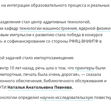
я на интеграции образовательного процесса и реальных
зделения стал центр аддитивных технологий,
азе кафедр
технологии машиностроения
, ядерной
физики
товым импульсом к развитию стала победа в конкурсе
и» и софинансирование со стороны РФЯЦ-ВНИИТФ в
кой задачей стало импортозамещение.
нтр 10 лет назад, речь шла о том, что
принтеры
были
мпортные, печать была очень дорогая», — сказала
онного обеспечения, библиотечного обслуживания и
СФТИ
Наталья Анатольевна Певнева
.
ехнологии определил
научно-исследовательскую
повестк