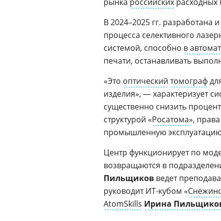
рынка
российских
расходных 
В 2024–2025 гг. разработана 
процесса селективного лазер
системой, способно
в автома
печати, останавливать выпол
«Это
оптический
томограф
для
изделия», — характеризует с
существенно снизить процент
структурой «
Росатома
», прав
промышленную эксплуатацию
Центр функционирует по мод
возвращаются в подразделени
Пильщиков
ведет преподава
руководит ИT-кубом «
Снежин
AtomSkills
Ирина Пильщико