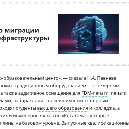
о миграции
нфраструктуры
о-образовательный центр», — сказала Н.А. Певнева.
станки с традиционным оборудованием — фрезерным,
 а также аддитивное оснащение для
FDM-печати
, печати
лами, лаборатории с новейшим компьютерным
оходят студенты
высшего образования
и колледжа, а
ких и инженерных классов «Росатома», которые
иплины на базовом уровне. Выпускные квалификационн