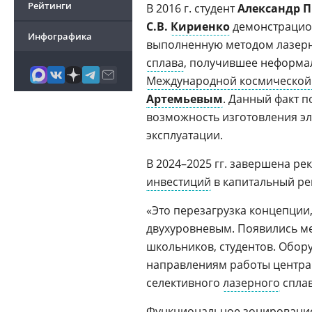
Рейтинги
В 2016 г. студент
Александр 
С.В.
Кириенко
демонстрацио
Инфографика
выполненную методом лазерно
сплава
, получившее неформа
Международной космической
Артемьевым
. Данный факт 
возможность изготовления э
эксплуатации.
В 2024–2025 гг. завершена р
инвестиций
в капитальный ре
«Это перезагрузка концепции
двухуровневым. Появились ме
школьников, студентов. Обор
направлениям работы центра.
селективного
лазерного
сплав
Функциональное зонирование