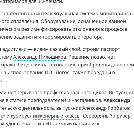
материалов для
3D-печати
.
и запатентована интеллектуальная
система мониторинга
ного сплавления. Оборудование, оснащенное данной
тическом режиме
фиксировать отклонения в процессе
нение задания и информировать оператора.
 аддитивки — видим каждый слой, строим паспорт
истему
Александр Пильщиков
. Решение позволяет
 брака. Лицензии на технологию приобретены дочерней
а на использование ПО «Логос» также переданы в
.
ели непрерывного профессионального цикла. Выпускни
е в статусе
преподавателей
и наставников. А
лександр
тельскую деятельность, выпускник
Александр Горбатов
ск
» и курирует
инженерные классы
. Серебряный призер
ва
удостоена знака «Почетный наставник».