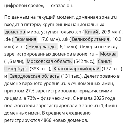
цифровой среде», — сказал он.
По данным на текущий момент, доменная зона .ru
входит в пятерку крупнейших национальных
доменов
мира, уступая только .cn (
Китай
, 20,9 млн),
.de (
Германия
, 17,6 млн), .uk (
Великобритания
, 10,2
млн) и .nl (
Нидерланды
, 6,1 млн). Лидеры по числу
зарегистрированных доменов в зоне .ru –
Москва
(1,6 млн),
Московская область
(542 тыс.),
Санкт-
Петербург
(383 тыс.),
Краснодарский край
(177 тыс.)
и
Свердловская область
(131 тыс.). Делегировано в
домене верхнего уровня .ru 97% доменных имен,
при этом 27% зарегистрированы юридическими
лицами, а 73% – физическими. С начала 2025 года
пользователи зарегистрировали в зоне .ru 1,4 млн
доменных имен. В среднем ежедневно
регистрируются 4866 новых доменов.