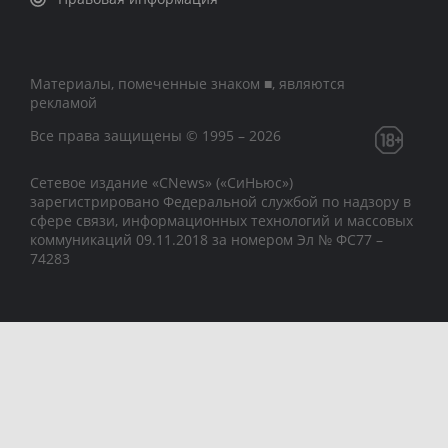
Материалы, помеченные знаком ■, являются
рекламой
Все права защищены © 1995 – 2026
Сетевое издание «CNews» («СиНьюс»)
зарегистрировано Федеральной службой по надзору в
сфере связи, информационных технологий и массовых
коммуникаций 09.11.2018 за номером Эл № ФС77 –
74283