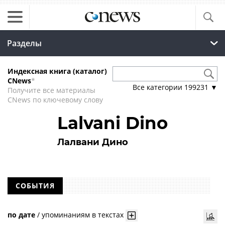
Разделы
Индексная книга (каталог)
CNews
*
Все категории
199231
▼
Получите все материалы
CNews по ключевому слову
Lalvani Dino
Лалвани Дино
СОБЫТИЯ
по дате
/
упоминаниям в текстах