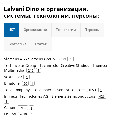
Lalvani Dino и организации,
системы, технологии, персоны:
ИКТ
Организации
Технологии
Персоны
География
Статьи
Siemens AG - Siemens Group
2673
1
Technicolor Group - Technicolor Creative Studios - Thomson
Multimedia
212
1
Voxtel
82
1
Binatone
20
1
Telia Company - TeliaSonera - Sonera Telecom
1053
1
Infineon Technologies AG - Siemens Semiconductors
426
1
Canon
1439
1
Philips
2099
1