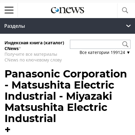
Разделы
Индексная книга (каталог)
CNews
*
Все категории
199124
▼
Получите все материалы
CNews по ключевому слову
Panasonic Corporation
- Matsushita Electric
Industrial - Miyazaki
Matsushita Electric
Industrial
+