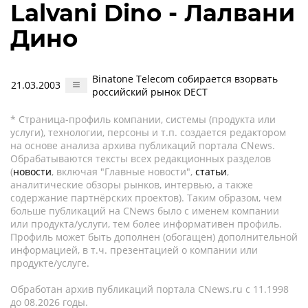
Lalvani Dino - Лалвани
Дино
Binatone Telecom собирается взорвать
21.03.2003
российский рынок DECT
* Страница-профиль компании, системы (продукта или
услуги), технологии, персоны и т.п. создается редактором
на основе анализа архива публикаций портала CNews.
Обрабатываются тексты всех редакционных разделов
(
новости
, включая "Главные новости",
статьи
,
аналитические обзоры рынков, интервью, а также
содержание партнёрских проектов). Таким образом, чем
больше публикаций на CNews было с именем компании
или продукта/услуги, тем более информативен профиль.
Профиль может быть дополнен (обогащен) дополнительной
информацией, в т.ч. презентацией о компании или
продукте/услуге.
Обработан архив публикаций портала CNews.ru c 11.1998
до 08.2026 годы.