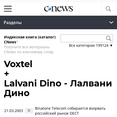
Разделы
Индексная книга (каталог)
CNews
*
Все категории
199124
▼
Получите все материалы
CNews по ключевому слову
Voxtel
+
Lalvani Dino - Лалвани
Дино
Binatone Telecom собирается взорвать
21.03.2003
российский рынок DECT