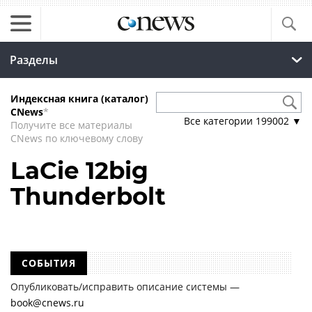
Разделы
Индексная книга (каталог)
CNews
*
Все категории
199002
▼
Получите все материалы
CNews по ключевому слову
LaCie 12big
Thunderbolt
СОБЫТИЯ
Опубликовать/исправить описание системы —
book@cnews.ru