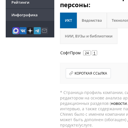
Рейтинги
персоны:
Инфографика
ИКТ
Ведомства
Техноло
НИИ, ВУЗы и библиотеки
СофтПром
24
1
КОРОТКАЯ ССЫЛКА
* Страница-профиль компании, сис
редактором на основе анализа а
редакционных разделов (
новости
интервью, а также содержание па
CNews было с именем компании и
может быть дополнен (обогащен)
продукте/услуге.