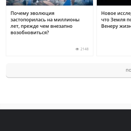
Почему эволюция
Новое иссле
застопорилась на миллионы
что Земля п
лет, прежде чем внезапно
Венеру жиз
возобновиться?
2148
ПО