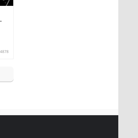
—
4878