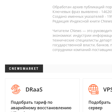
Обработан архив публикаций порт
Ключевых фраз выявлено - 146265
Создано именных указателей - 19
Редакция Индексной книги CNews
Читатели CNews — это руководит
экономики: индустрии информаци
технические специалисты депар
государственной власти, банков,
сотрудники компаний-поставщико
CNEWSMARKET
DRaaS
VP
Подобрать тариф по
Подобрать
аварийному восстановлению
сервер