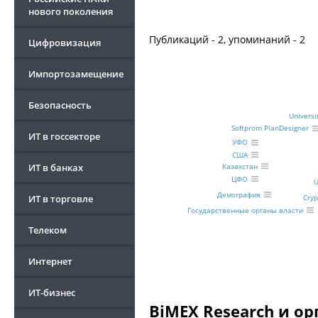
нового поколения
Публикаций - 2, упоминаний - 2
Цифровизация
Импортозамещение
Безопасность
Universi
Softprom PlanDesigner
ИТ в госсекторе
УФО
США
Казахстан
ИТ в банках
ЦФО
U
Демография
ИТ в торговле
Cryp
Государственные органы власти
Телеком
Интернет
ИТ-бизнес
BiMEX Research и о