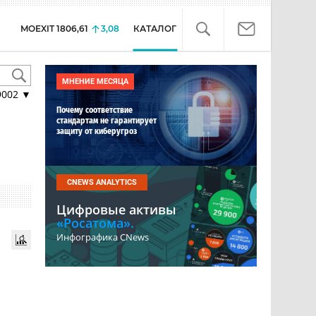
MOEXIT
1806,61
3,08
КАТАЛОГ
МНЕНИЕ МЕСЯЦА
9002
▼
Почему соответствие
стандартам не гарантирует
защиту от киберугроз
CNEWS ANALYTICS
Цифровые активы
«Росатома».
Инфографика CNews