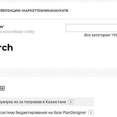
НФЕРЕНЦИИ
МАРКЕТ
ТЕХНИКА
НАУКА
ТВ
ws
*
о ключевому слову
Все категории
19
rch
ухнула из-за погромов в Казахстане
1
 систему бюджетирования на базе PlanDesigner
1