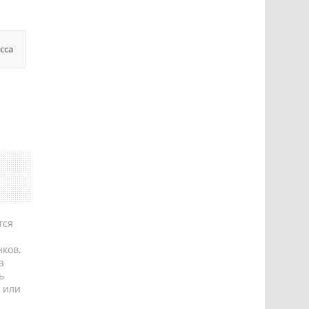
сса
тся
ков,
а
ь
 или