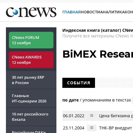
ГЛАВНАЯ
НОВОСТИ
АНАЛИТИКА
КО
Индексная книга (каталог) CNe
Получите все материалы CNews п
CNews FORUM
12 ноября
BiMEX Resea
CNews AWARDS
12 ноября
30 лет рынку ERP
в России
СОБЫТИЯ
Главные
по дате
/
упоминаниям в текстах
ИТ-сценарии
2026
10 лет российского
06.01.2022
Цена биткоина р
бэкапа
23.11.2004
TНК-BP внедрит
Российские ПАКи