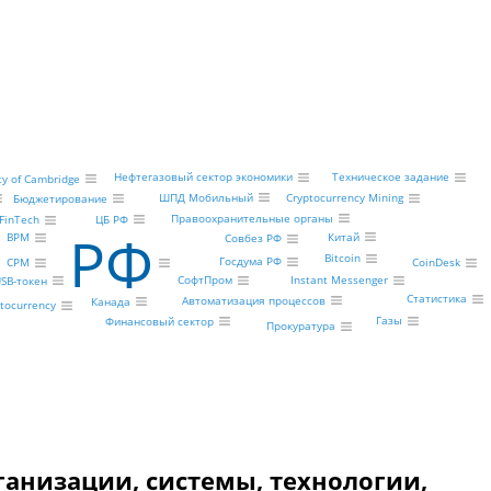
Нефтегазовый сектор экономики
Техническое задание
ty of Cambridge
ШПД Мобильный
Cryptocurrency Mining
Бюджетирование
Правоохранительные органы
ЦБ РФ
FinTech
РФ
Китай
BPM
Совбез РФ
Bitcoin
Госдума РФ
CoinDesk
CPM
СофтПром
Instant Messenger
SB-токен
Статистика
Автоматизация процессов
Канада
tocurrency
Газы
Финансовый сектор
Прокуратура
рганизации, системы, технологии,