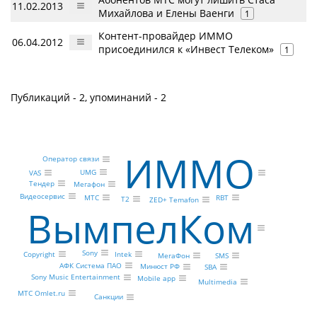
11.02.2013
Михайлова и Елены Ваенги
1
Контент-провайдер ИММО
06.04.2012
присоединился к «Инвест Телеком»
1
Публикаций - 2, упоминаний - 2
ИММО
Оператор связи
UMG
VAS
Тендер
Мегафон
Видеосервис
МТС
RBT
Т2
ZED+ Temafon
ВымпелКом
Sony
Copyright
Intek
МегаФон
SMS
АФК Система ПАО
Минюст РФ
SBA
Sony Music Entertainment
Mobile app
Multimedia
МТС Omlet.ru
Санкции