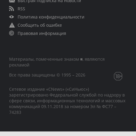
Быстрая подписка на новости
RSS
Политика конфиденциальности
Сообщить об ошибке
Правовая информация
Материалы, помеченные знаком ■, являются
рекламой
Все права защищены © 1995 – 2026
Сетевое издание «CNews» («СиНьюс»)
зарегистрировано Федеральной службой по надзору в
сфере связи, информационных технологий и массовых
коммуникаций 09.11.2018 за номером Эл № ФС77 –
74283