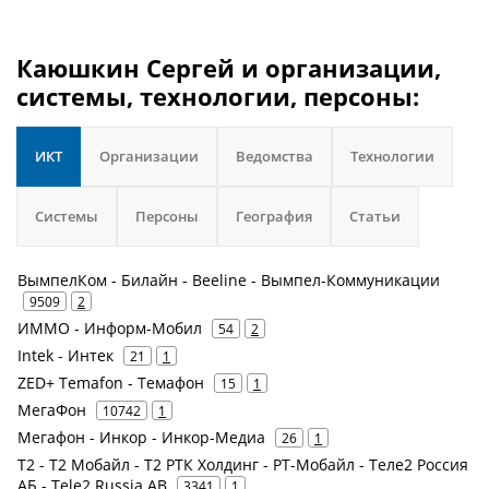
Каюшкин Сергей и организации,
системы, технологии, персоны:
ИКТ
Организации
Ведомства
Технологии
Системы
Персоны
География
Статьи
ВымпелКом - Билайн - Beeline - Вымпел-Коммуникации
9509
2
ИММО - Информ-Мобил
54
2
Intek - Интек
21
1
ZED+ Temafon - Темафон
15
1
МегаФон
10742
1
Мегафон - Инкор - Инкор-Медиа
26
1
Т2 - Т2 Мобайл - Т2 РТК Холдинг - РТ-Мобайл - Теле2 Россия
АБ - Tele2 Russia AB
3341
1