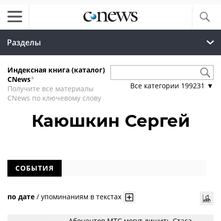
Разделы
Индексная книга (каталог)
CNews
*
Все категории
199231
▼
Получите все материалы
CNews по ключевому слову
Каюшкин Сергей
СОБЫТИЯ
по дате
/
упоминаниям в текстах
Абонентов МТС могут лишить Стаса