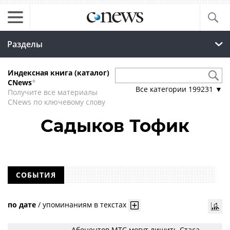
Разделы
Индексная книга (каталог)
CNews
*
Все категории
199231
▼
Получите все материалы
CNews по ключевому слову
Садыков Тофик
СОБЫТИЯ
по дате
/
упоминаниям в текстах
Абонентов МТС могут лишить Стаса