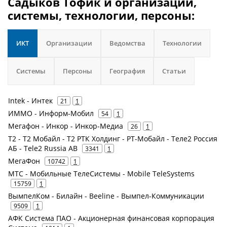
Садыков Тофик и организации,
системы, технологии, персоны:
ИКТ
Организации
Ведомства
Технологии
Системы
Персоны
География
Статьи
Intek - Интек
21
1
ИММО - Информ-Мобил
54
1
Мегафон - Инкор - Инкор-Медиа
26
1
Т2 - Т2 Мобайл - Т2 РТК Холдинг - РТ-Мобайл - Теле2 Россия
АБ - Tele2 Russia AB
3341
1
МегаФон
10742
1
МТС - Мобильные ТелеСистемы - Mobile TeleSystems
15759
1
ВымпелКом - Билайн - Beeline - Вымпел-Коммуникации
9509
1
АФК Система ПАО - Акционерная финансовая корпорация