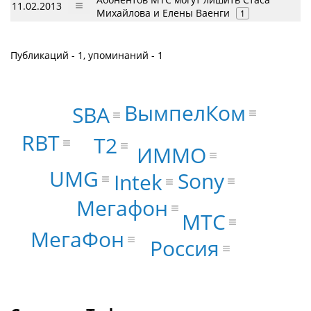
11.02.2013
Михайлова и Елены Ваенги
1
Публикаций - 1, упоминаний - 1
ВымпелКом
SBA
RBT
Т2
ИММО
UMG
Sony
Intek
Мегафон
МТС
МегаФон
Россия