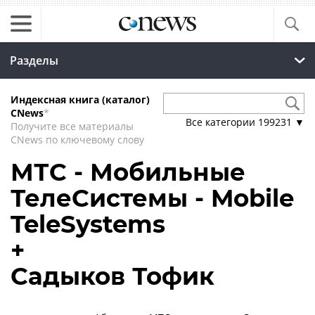
Разделы
Индексная книга (каталог)
CNews
*
Все категории
199231
▼
Получите все материалы
CNews по ключевому слову
МТС - Мобильные
ТелеСистемы - Mobile
TeleSystems
+
Садыков Тофик