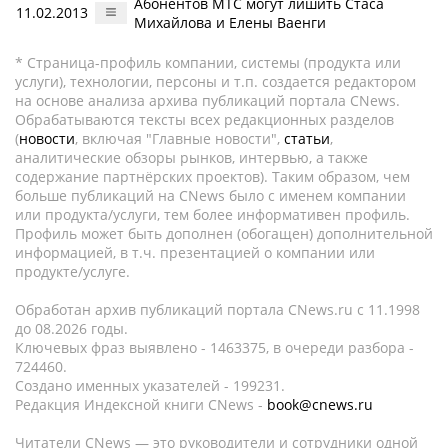
Абонентов МТС могут лишить Стаса
11.02.2013
Михайлова и Елены Ваенги
* Страница-профиль компании, системы (продукта или
услуги), технологии, персоны и т.п. создается редактором
на основе анализа архива публикаций портала CNews.
Обрабатываются тексты всех редакционных разделов
(
новости
, включая "Главные новости",
статьи
,
аналитические обзоры рынков, интервью, а также
содержание партнёрских проектов). Таким образом, чем
больше публикаций на CNews было с именем компании
или продукта/услуги, тем более информативен профиль.
Профиль может быть дополнен (обогащен) дополнительной
информацией, в т.ч. презентацией о компании или
продукте/услуге.
Обработан архив публикаций портала CNews.ru c 11.1998
до 08.2026 годы.
Ключевых фраз выявлено - 1463375, в очереди разбора -
724460.
Создано именных указателей - 199231.
Редакция Индексной книги CNews -
book@cnews.ru
Читатели CNews — это руководители и сотрудники одной