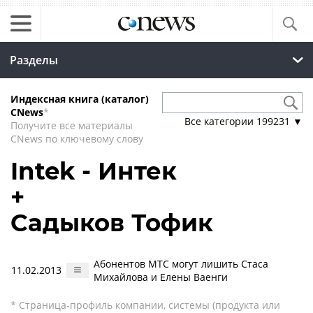
Разделы
Индексная книга (каталог)
CNews
*
Все категории
199231
▼
Получите все материалы
CNews по ключевому слову
Intek - Интек
+
Садыков Тофик
Абонентов МТС могут лишить Стаса
11.02.2013
Михайлова и Елены Ваенги
* Страница-профиль компании, системы (продукта или