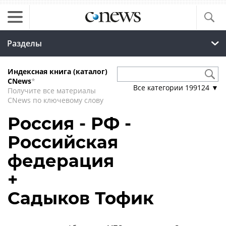
Разделы
Индексная книга (каталог)
CNews
*
Все категории
199124
▼
Получите все материалы
CNews по ключевому слову
Россия - РФ -
Российская
федерация
+
Садыков Тофик