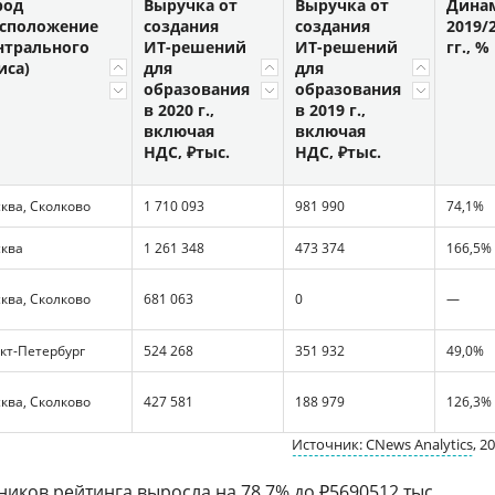
род
Выручка от
Выручка от
Дина
асположение
создания
создания
2019/
нтрального
ИТ-решений
ИТ-решений
гг., %
иса)
для
для
образования
образования
в 2020 г.,
в 2019 г.,
включая
включая
НДС, ₽тыс.
НДС, ₽тыс.
ква, Сколково
1 710 093
981 990
74,1%
ква
1 261 348
473 374
166,5%
ква, Сколково
681 063
0
—
кт-Петербург
524 268
351 932
49,0%
ква, Сколково
427 581
188 979
126,3%
Источник: CNews Analytics
, 2
тников рейтинга выросла на 78,7% до ₽5690512 тыс.