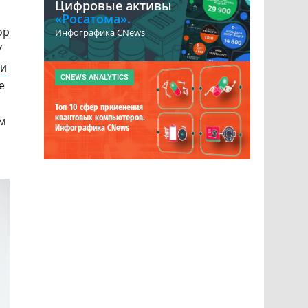
Цифровые активы
«Росатома».
ор
Инфографика CNews
У
ии
CNEWS ANALYTICS
е
Топ-10 сфер применения
квантовых компьютеров.
им
Инфографика CNews