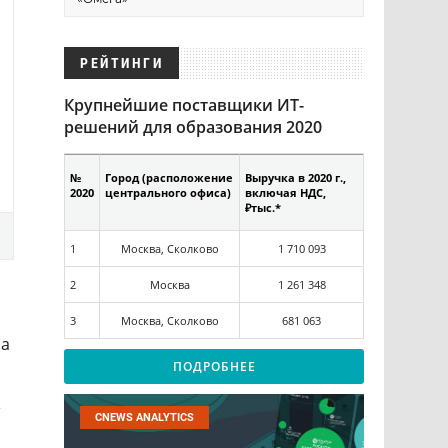
РЕЙТИНГИ
Крупнейшие поставщики ИТ-
решений для образования 2020
№
Город (расположение
Выручка в 2020 г.,
2020
центрального офиса)
включая НДС,
₽тыс.*
1
Москва, Сколково
1 710 093
2
Москва
1 261 348
3
Москва, Сколково
681 063
на
ПОДРОБНЕЕ
h
CNEWS ANALYTICS