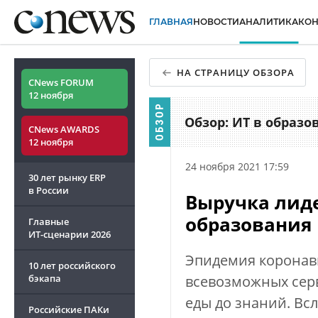
ГЛАВНАЯ
НОВОСТИ
АНАЛИТИКА
КО
НА СТРАНИЦУ ОБЗОРА
CNews FORUM
12 ноября
Обзор: ИТ в образо
CNews AWARDS
12 ноября
24 ноября 2021 17:59
30 лет рынку ERP
в России
Выручка лиде
образования 
Главные
ИТ-сценарии
2026
Эпидемия коронав
10 лет российского
бэкапа
всевозможных серв
еды до знаний. Вс
Российские ПАКи