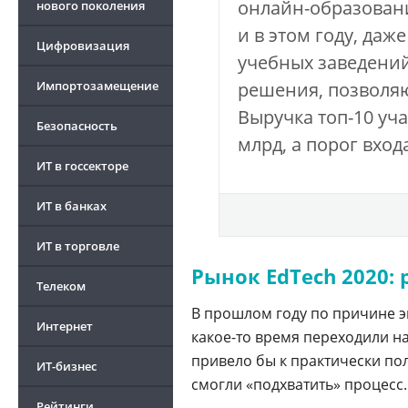
онлайн-образовани
нового поколения
и в этом году, да
Цифровизация
учебных заведений
Импортозамещение
решения, позволя
Выручка топ-10 уча
Безопасность
млрд, а порог входа
ИТ в госсекторе
ИТ в банках
ИТ в торговле
Рынок EdTech 2020: 
Телеком
В прошлом году по причине э
Интернет
какое-то время переходили н
привело бы к практически пол
ИТ-бизнес
смогли «подхватить» процесс.
Рейтинги