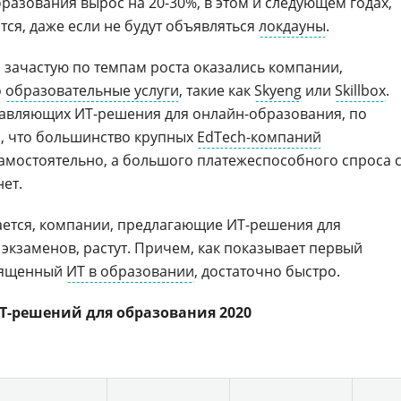
разования вырос на 20-30%, в этом и следующем годах,
тся, даже если не будут объявляться
локдауны
.
и зачастую по темпам роста оказались компании,
о
образовательные услуги
, такие как
Skyeng
или
Skillbox
.
тавляющих ИТ-решения для онлайн-образования, по
, что большинство крупных
EdTech-компаний
амостоятельно, а большого платежеспособного спроса 
ет.
ается, компании, предлагающие ИТ-решения для
экзаменов, растут. Причем, как показывает первый
вященный
ИТ в образовании
, достаточно быстро.
-решений для образования 2020