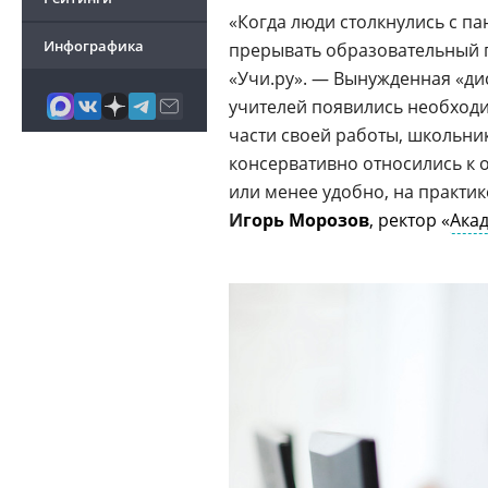
«Когда люди столкнулись с п
Инфографика
прерывать образовательный 
«Учи.ру». — Вынужденная «ди
учителей появились необхо
части своей работы, школьн
консервативно относились к о
или менее удобно, на практик
И
горь Морозов
,
ректор «
Ака