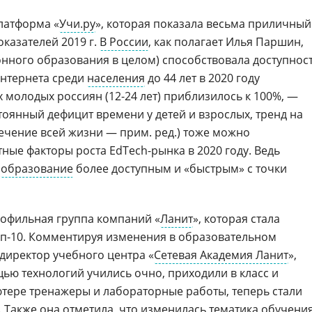
латформа «
Учи.ру
», которая показала весьма приличный
оказателей 2019 г.
В России
, как полагает Илья Паршин,
онного образования в целом) способствовала доступнос
интернета среди
населения
до 44 лет в 2020 году
 молодых россиян (12-24 лет) приблизилось к 100%, —
оянный дефицит времени у детей и взрослых, тренд на
в течение всей жизни — прим. ред.) тоже можно
ные факторы роста EdTech-рынка в 2020 году. Ведь
т
образование
более доступным и «быстрым» с точки
офильная группа компаний «
Ланит
», которая стала
оп-10. Комментируя изменения в образовательном
 директор учебного центра «
Сетевая Академия Ланит
»,
щью технологий учились очно, приходили в класс и
тере тренажеры и лабораторные работы, теперь стали
. Также она отметила, что изменилась тематика обучения