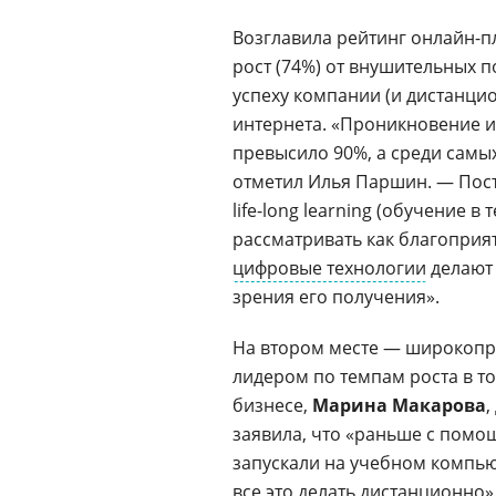
Возглавила рейтинг онлайн-п
рост (74%) от внушительных п
успеху компании (и дистанци
интернета. «Проникновение 
превысило 90%, а среди самых
отметил Илья Паршин. — Пост
life-long learning (обучение 
рассматривать как благоприят
цифровые технологии
делаю
зрения его получения».
На втором месте — широкопр
лидером по темпам роста в т
бизнесе,
Марина Макарова
,
заявила, что «раньше с помо
запускали на учебном компью
все это делать дистанционно»