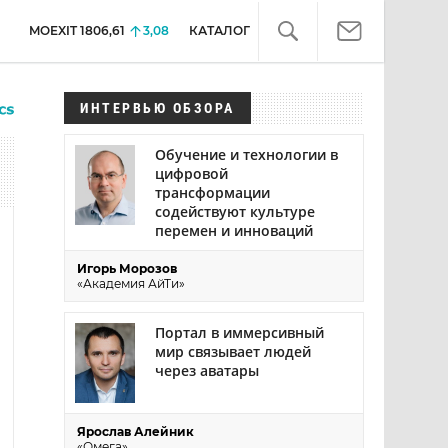
MOEXIT
1806,61
3,08
КАТАЛОГ
ИНТЕРВЬЮ ОБЗОРА
Обучение и технологии в
цифровой
трансформации
содействуют культуре
перемен и инноваций
Игорь Морозов
«Академия АйТи»
Портал в иммерсивный
мир связывает людей
через аватары
Ярослав Алейник
«Омега»