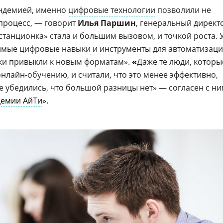
андемией, именно
цифровые технологии
позволили не
процесс, — говорит
Илья Паршин
, генеральный директ
станционка» стала и большим вызовом, и точкой роста. 
димые
цифровые навыки
и инструменты для
автоматизац
ики привыкли к новым форматам».
«
Даже те люди, которы
нлайн-обучению, и считали, что это менее эффективно,
е убедились, что большой разницы нет» — согласен с н
демии АйТи
».