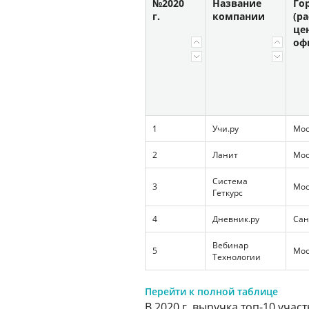
№2020
Название
Го
г.
компании
(р
це
оф
1
Учи.ру
Мос
2
Ланит
Мос
Система
3
Мос
Геткурс
4
Дневник.ру
Сан
Вебинар
5
Мос
Технологии
Перейти к полной таблице
В 2020 г. выручка топ-10 учас