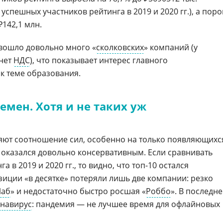
успешных участников рейтинга в 2019 и 2020 гг.), а поро
₽142,1 млн.
 вошло довольно много «
сколковских
» компаний (у
 нет
НДС
), что показывает интерес главного
к теме образования.
емен. Хотя и не таких уж
ют соотношение сил, особенно на только появляющихс
 оказался довольно консервативным. Если сравнивать
 в 2019 и 2020 гг., то видно, что топ-10 остался
иции «в десятке» потеряли лишь две компании: резко
Лаб
» и недостаточно быстро росшая «
Роббо
». В последн
навирус
: пандемия — не лучшее время для офлайновых