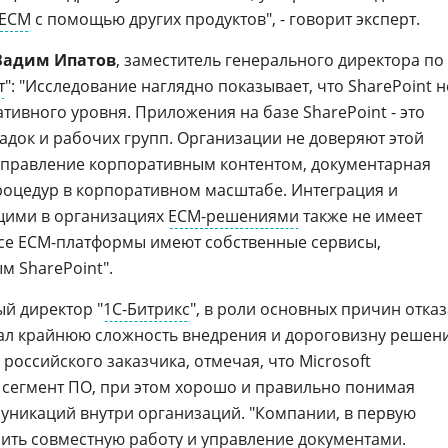
ECM
с помощью других продуктов", - говорит эксперт.
Вадим Ипатов
, заместитель генерального директора по
т
": "Исследование наглядно показывает, что SharePoint н
ивного уровня. Приложения на базе SharePoint - это
док и рабочих групп. Организации не доверяют этой
 управление корпоративным контентом, документарная
роцедур в корпоративном масштабе. Интеграция и
щими в организациях
ЕСМ-решениями
также не имеет
 все ЕСМ-платформы имеют собственные сервисы,
 SharePoint".
ый директор "
1С-Битрикс
", в роли основных причин отказ
вал крайнюю сложность внедрения и дороговизну решен
я российского заказчика, отмечая, что Microsoft
 сегмент ПО, при этом хорошо и правильно понимая
уникаций внутри организаций. "Компании, в первую
ить совместную работу и управление документами.