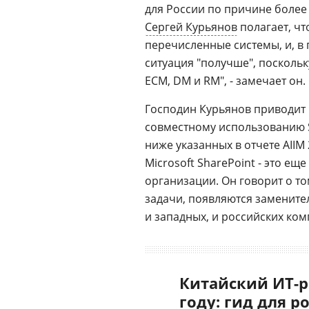
для России по причине боле
Сергей Курьянов
полагает, чт
перечисленные системы, и, в 
ситуация "получше", посколь
ECM, DM и RM", - замечает он.
Господин Курьянов приводит 
совместному использованию 
ниже указанных в отчете AIIM
Microsoft SharePoint - это е
организации. Он говорит о то
задачи, появляются заменител
и западных, и российских ком
Китайский ИТ-р
году: гид для р