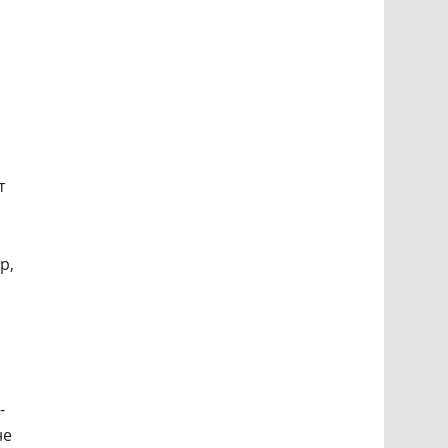
т
р,
-
не