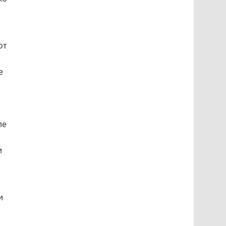
от
и
е
ле
и
и