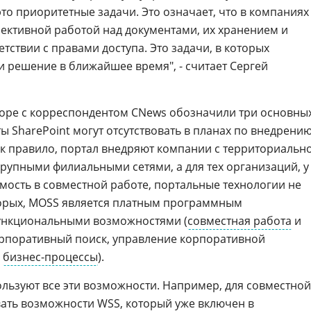
то приоритетные задачи. Это означает, что в компаниях
лективной работой над документами, их хранением и
етствии с правами доступа. Это задачи, в которых
 решение в ближайшее время", - считает Сергей
оворе с корреспондентом CNews обозначили три основны
 SharePoint могут отсутствовать в планах по внедрени
ак правило, портал внедряют компании с территориально
крупными филиальными сетями, а для тех организаций, у
имость в совместной работе, портальные технологии не
торых, MOSS является платным программным
ункциональными возможностями (
совместная работа
и
корпоративный поиск, управление корпоративной
,
бизнес-процессы
).
льзуют все эти возможности. Например, для совместной
ать возможности WSS, который уже включен в