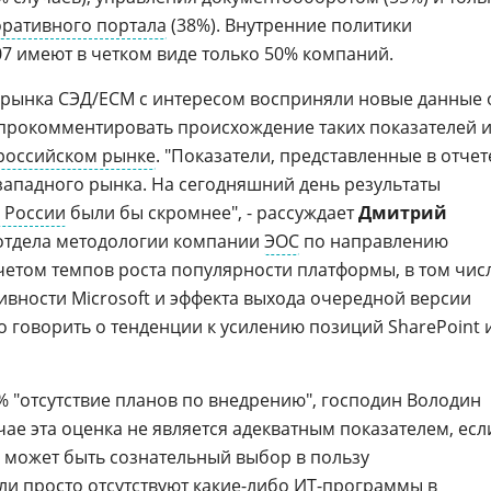
ративного портала
(38%). Внутренние политики
07 имеют в четком виде только 50% компаний.
 рынка СЭД/ECM с интересом восприняли новые данные 
ь прокомментировать происхождение таких показателей 
российском рынке
. "Показатели, представленные в отчет
я западного рынка. На сегодняшний день результаты
 России
были бы скромнее", - рассуждает
Дмитрий
 отдела методологии компании
ЭОС
по направлению
 учетом темпов роста популярности платформы, в том чис
ивности Microsoft и эффекта выхода очередной версии
о говорить о тенденции к усилению позиций SharePoint 
 "отсутствие планов по внедрению", господин Володин
чае эта оценка не является адекватным показателем, есл
а может быть сознательный выбор в пользу
и просто отсутствуют какие-либо ИТ-программы в