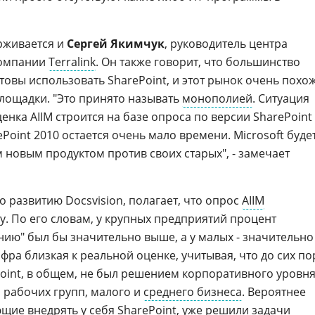
рживается и
Сергей Якимчук
, руководитель центра
компании
Terralink
. Он также говорит, что большинство
товы использовать SharePoint, и этот рынок очень похо
лощадки. "Это принято называть
монополией
. Ситуация
ценка AIIM строится на базе опроса по версии SharePoint
ePoint 2010 остается очень мало времени. Microsoft буде
 новым продуктом против своих старых", - замечает
по развитию Docsvision, полагает, что опрос
AIIM
у. По его словам, у крупных предприятий процент
нию" был бы значительно выше, а у малых - значительно
фра близкая к реальной оценке, учитывая, что до сих по
Point, в общем, не был решением корпоративного уровня
я рабочих групп, малого и
среднего бизнеса
. Вероятнее
щие внедрять у себя SharePoint, уже решили задачи