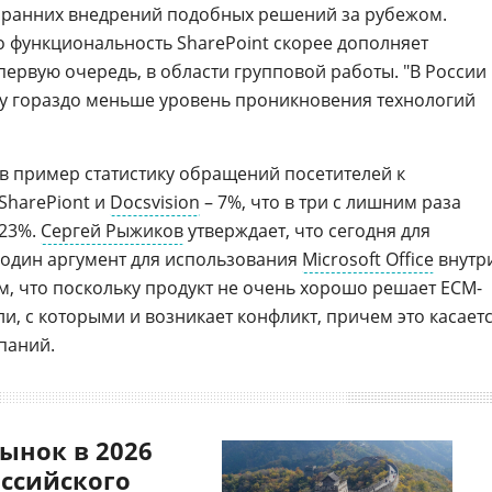
е ранних внедрений подобных решений за рубежом.
о функциональность SharePoint скорее дополняет
первую очередь, в области групповой работы. "В России
ку гораздо меньше уровень проникновения технологий
в пример статистику обращений посетителей к
SharePiont и
Docsvision
– 7%, что в три с лишним раза
 23%.
Сергей Рыжиков
утверждает, что сегодня для
ще один аргумент для использования
Microsoft Office
внутр
м, что поскольку продукт не очень хорошо решает ЕСМ-
и, с которыми и возникает конфликт, причем это касает
паний.
ынок в 2026
оссийского