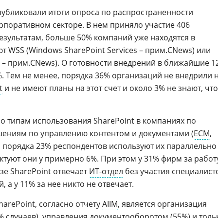
опубликовали итоги опроса по распространенности
рпоративном секторе. В нем приняло участие 406
результатам, больше 50% компаний уже находятся в
 WSS (Windows SharePoint Services – прим.CNews) или
er – прим.CNews). О готовности внедрений в ближайшие 1
%. Тем не менее, порядка 36% организаций не внедрили 
t
и не имеют планы на этот счет и около 3% не знают, что
о типам использования SharePoint в компаниях по
ниям по управлению контентом и документами (
ECM
,
, порядка 23% респондентов используют их параллельно
иктуют они у примерно 6%. При этом у 31% фирм за работ
зе SharePoint отвечает
ИТ-отдел
без участия специалист
 а у 11% за нее никто не отвечает.
arePoint, согласно отчету
AIIM
, является организация
% случаев), управления документооборотом (55%) и толь