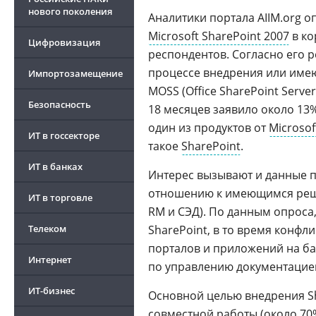
нового поколения
Аналитики портала AIIM.org 
Microsoft SharePoint 2007
в ко
Цифровизация
респондентов. Согласно его 
процессе внедрения или имеют
Импортозамещение
MOSS (Office SharePoint Serv
Безопасность
18 месяцев заявило около 13
один из продуктов от
Microsof
ИТ в госсекторе
такое
SharePoint
.
ИТ в банках
Интерес вызывают и данные п
отношению к имеющимся реше
ИТ в торговле
RM и СЭД). По данным опроса
Телеком
SharePoint, в то время конфл
порталов и приложений на ба
Интернет
по управлению документацией,
ИТ-бизнес
Основной целью внедрения Sh
совместной работы
(около 70