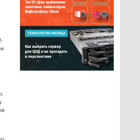
Топ-10 сфер применения
квантовых компьютеров.
Инфографика CNews
ТЕХНОЛОГИЯ МЕСЯЦА
2-
Как выбрать сервер
ни
для ЦОД и не прогадать
в перспективе
 с
у
ов
ко