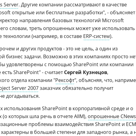
 Server
. Другие компании рассматривают в качестве
soft открытые или бесплатные разработки", - объясняет
директор направления базовых технологий Microsoft
по его словам, треть опрошенных может уже использовать
е технологии (например, в составе
ERP-систем
).
рочем и других продуктов - это не цель, а один из
й бизнес задачи. Возможно в этих компаниях просто не
бы удовлетворены с помощью SharePoint или компании
 есть SharePoint" - считает
Сергей Кузнецов
,
кого отдела компании "
Рексофт
", объясняя, что, наприме
oject Server 2007
заказчик обязательно получит
не догадываться.
х использования SharePoint в корпоративной среде и о
 (о которых шла речь в отчете AIIM),
опрошенные CNews
изационные проблемы взаимодействия SharePoint и ECM
 характерны в большей степени для западного рынка, а 