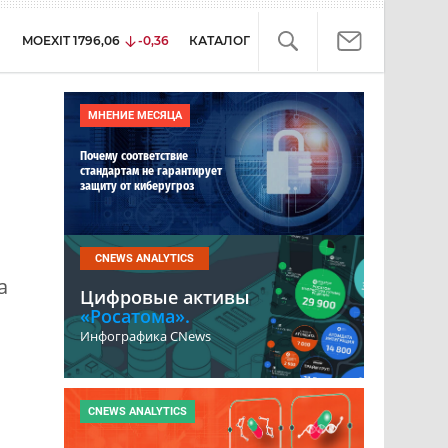
MOEXIT
1796,06
-0,36
КАТАЛОГ
МНЕНИЕ МЕСЯЦА
Почему соответствие
стандартам не гарантирует
защиту от киберугроз
CNEWS ANALYTICS
а
Цифровые активы
«Росатома».
Инфографика CNews
CNEWS ANALYTICS