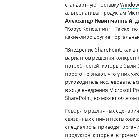
стандартную поставку
Windows
альтернативы продуктам Micro
Александр Невинчанный
, 
"
Корус Консалтинг
". Также, 
какие-либо другие портальны
"Внедрение SharePoint, как вп
вариантов решения конкретно
потребностей, которые были 
просто не знают, что у них уже
руководитель исследовательс
в ходе внедрения
Microsoft Pr
SharePoint, но может об этом 
Говоря о различных сценария
связанных с ними нестыковках
специалисты приводят орган
продуктов, которые, впрочем,