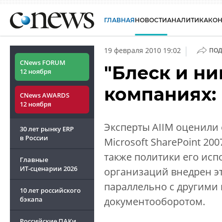
ГЛАВНАЯ
НОВОСТИ
АНАЛИТИКА
КО
|
19 февраля 2010 19:02
ПОД
CNews FORUM
"Блеск и ни
12 ноября
компаниях:
CNews AWARDS
12 ноября
Эксперты AIIM оценили 
30 лет рынку ERP
в России
Microsoft SharePoint 200
также политики его исп
Главные
ИТ-сценарии
2026
организаций внедрен эт
параллельно с другими
10 лет российского
бэкапа
документооборотом.
Российские ПАКи