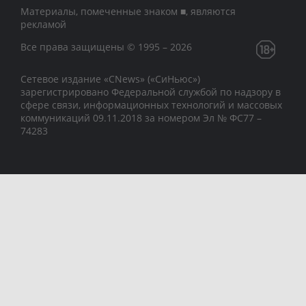
Материалы, помеченные знаком ■, являются
рекламой
Все права защищены © 1995 – 2026
Сетевое издание «CNews» («СиНьюс»)
зарегистрировано Федеральной службой по надзору в
сфере связи, информационных технологий и массовых
коммуникаций 09.11.2018 за номером Эл № ФС77 –
74283