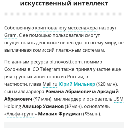
искусственный интеллект
Собственную
криптовалюту
мессенджера
назовут
Gram
. С ее помощью пользователи смогут
осуществлять
денежные переводы
по всему миру, не
выплачивая комиссий платежным системам.
По данным ресурса bitnovosti.com, помимо
Солонина в ICO Telegram также принял участие еще
ряд крупных
инвесторов
из России, в
частности, глава
Mail.ru
Юрий Мильнер
($20 млн),
сын миллиардера
Романа Абрамовича
Аркадий
Абрамович
($7 млн), миллиардер и основатель
USM
Holding
Алишер Усманов
($7млн), основатель
«
Альфа-групп
»
Михаил Фридман
($5млн).