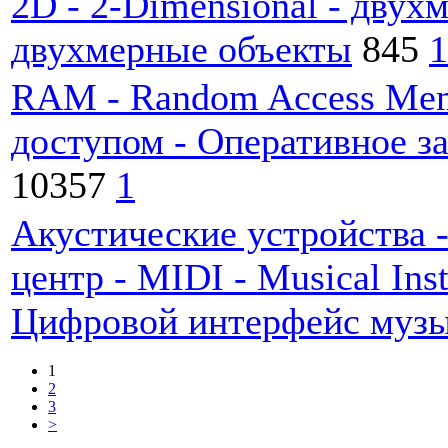
2D - 2-Dimensional - двух
двухмерные объекты
845
1
RAM - Random Access Mem
доступом - Оперативное 
10357
1
Акустические устройства 
центр - MIDI - Musical Inst
Цифровой интерфейс музы
1
2
3
>