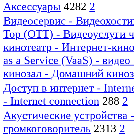
Аксессуары
4282
2
Видеосервис - Видеохостин
Top (OTT) - Видеоуслуги ч
кинотеатр - Интернет-кино
as a Service (VaaS) - виде
кинозал - Домашний киноз
Доступ в интернет - Intern
- Internet connection
288
2
Акустические устройства -
громкоговоритель
2313
2