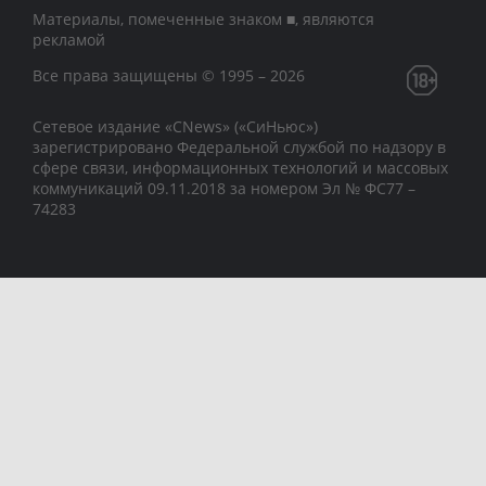
Материалы, помеченные знаком ■, являются
рекламой
Все права защищены © 1995 – 2026
Сетевое издание «CNews» («СиНьюс»)
зарегистрировано Федеральной службой по надзору в
сфере связи, информационных технологий и массовых
коммуникаций 09.11.2018 за номером Эл № ФС77 –
74283