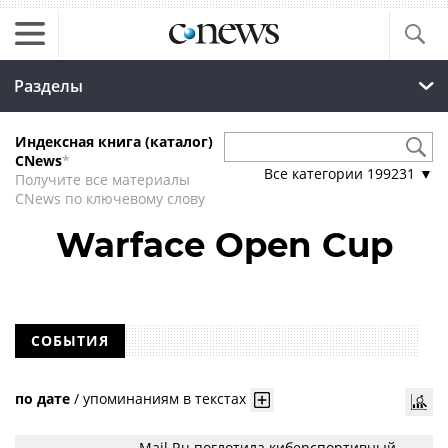
Разделы
Индексная книга (каталог)
CNews
*
Все категории
199231
▼
Получите все материалы
CNews по ключевому слову
Warface Open Cup
СОБЫТИЯ
по дате
/
упоминаниям в текстах
Mail.Ru поглотила киберспортивный