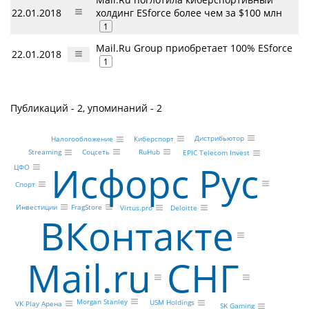
22.01.2018
холдинг ESforce более чем за $100 млн
1
Mail.Ru Group приобретает 100% ESforce
22.01.2018
1
Публикаций - 2, упоминаний - 2
Дистрибьютор
Киберспорт
Налогообложение
Соцсеть
RuHub
Streaming
EPIC Telecom Invest
Исфорс Рус
ЦФО
Спорт
FragStore
Инвестиции
Virtus.pro
Deloitte
ВКонтакте
СНГ
Mail.ru
Morgan Stanley
USM Holdings
VK Play Арена
SK Gaming