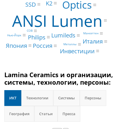
Optics
K2
SSD
ANSI Lumen
COB
Lumileds
Манхэттен
Philips
Нью-Йорк
Италия
Япония
Россия
Металлы
Инвестиции
Lamina Ceramics и организации,
системы, технологии, персоны:
ИКТ
Технологии
Системы
Персоны
География
Статьи
Пресса