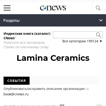
Разделы
Индексная книга (каталог)
CNews
*
Все категории
199124
▼
Получите все материалы
CNews по ключевому слову
Lamina Ceramics
СОБЫТИЯ
Опубликовать/исправить описание организации —
book@cnews.ru