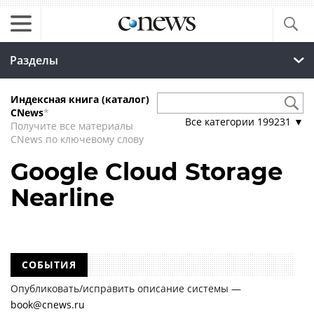
Разделы
Индексная книга (каталог)
CNews
*
Все категории
199231
▼
Получите все материалы
CNews по ключевому слову
Google Cloud Storage
Nearline
СОБЫТИЯ
Опубликовать/исправить описание системы —
book@cnews.ru