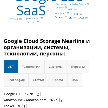
SaaS
Китай
Alibaba Group
Looker
AWS
Alphabet
ETL
Сервер
VM
СХД
Тарификация
AWS S3
Gartner
Google Cloud Storage Nearline и
организации, системы,
технологии, персоны:
ИКТ
Технологии
Системы
Персоны
География
Статьи
Пресса
ИАА
Google LLC
12691
2
Amazon Inc - Amazon.com
3277
2
Looker
9
1