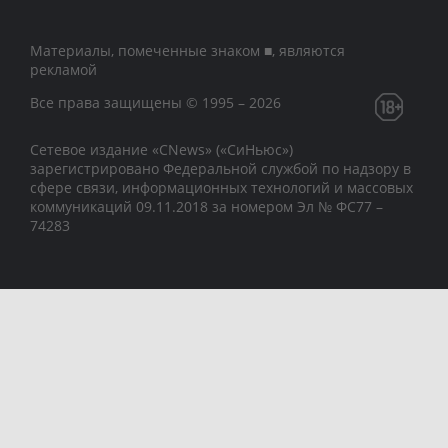
Материалы, помеченные знаком ■, являются
рекламой
Все права защищены © 1995 – 2026
Сетевое издание «CNews» («СиНьюс»)
зарегистрировано Федеральной службой по надзору в
сфере связи, информационных технологий и массовых
коммуникаций 09.11.2018 за номером Эл № ФС77 –
74283