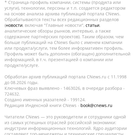
* Страница-профиль компании, системы (продукта или
услуги), технологии, персоны и т.п. создается редактором
на основе анализа архива публикаций портала CNews.
Обрабатываются тексты всех редакционных разделов
(
новости
, включая "Главные новости",
статьи
,
аналитические обзоры рынков, интервью, а также
содержание партнёрских проектов). Таким образом, чем
больше публикаций на CNews было с именем компании
или продукта/услуги, тем более информативен профиль.
Профиль может быть дополнен (обогащен) дополнительной
информацией, в т.ч. презентацией о компании или
продукте/услуге.
Обработан архив публикаций портала CNews.ru c 11.1998
до 08.2026 годы.
Ключевых фраз выявлено - 1463026, в очереди разбора -
724632.
Создано именных указателей - 199124.
Редакция Индексной книги CNews -
book@cnews.ru
Читатели CNews — это руководители и сотрудники одной
из самых успешных отраслей российской экономики:
индустрии информационных технологий. Ядро аудитории
составляют топ-менеджеры и технические специалисты