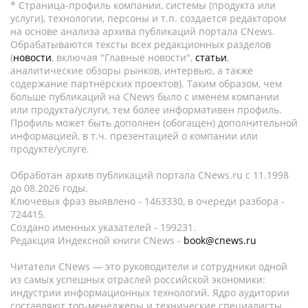
* Страница-профиль компании, системы (продукта или
услуги), технологии, персоны и т.п. создается редактором
на основе анализа архива публикаций портала CNews.
Обрабатываются тексты всех редакционных разделов
(
новости
, включая "Главные новости",
статьи
,
аналитические обзоры рынков, интервью, а также
содержание партнёрских проектов). Таким образом, чем
больше публикаций на CNews было с именем компании
или продукта/услуги, тем более информативен профиль.
Профиль может быть дополнен (обогащен) дополнительной
информацией, в т.ч. презентацией о компании или
продукте/услуге.
Обработан архив публикаций портала CNews.ru c 11.1998
до 08.2026 годы.
Ключевых фраз выявлено - 1463330, в очереди разбора -
724415.
Создано именных указателей - 199231.
Редакция Индексной книги CNews -
book@cnews.ru
Читатели CNews — это руководители и сотрудники одной
из самых успешных отраслей российской экономики:
индустрии информационных технологий. Ядро аудитории
составляют топ-менеджеры и технические специалисты