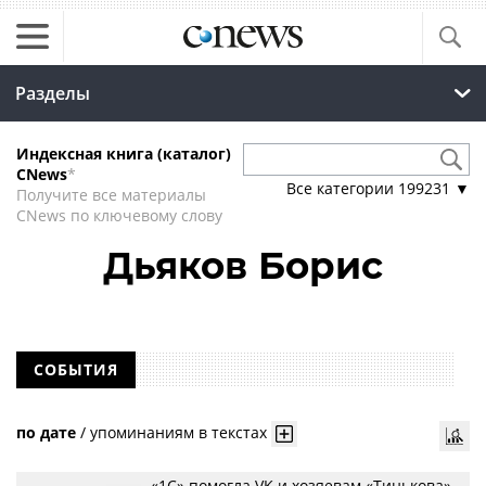
Разделы
Индексная книга (каталог)
CNews
*
Все категории
199231
▼
Получите все материалы
CNews по ключевому слову
Дьяков Борис
СОБЫТИЯ
по дате
/
упоминаниям в текстах
«1С» помогла VK и хозяевам «Тинькова»