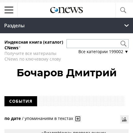
Разделы
Индексная книга (каталог)
CNews
*
Все категории
199002
▼
Получите все материалы
CNews по ключевому слову
Бочаров Дмитрий
СОБЫТИЯ
по дате
/
упоминаниям в текстах
«ДиалогНаука» провела оценку