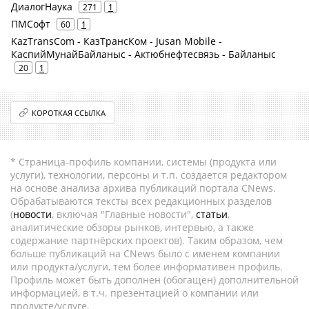
ДиалогНаука
271
1
ПМСофт
60
1
KazTransCom - КазТрансКом - Jusan Mobile -
КаспийМунайБайланыс - Актюбнефтесвязь - Байланыс
20
1
КОРОТКАЯ ССЫЛКА
* Страница-профиль компании, системы (продукта или
услуги), технологии, персоны и т.п. создается редактором
на основе анализа архива публикаций портала CNews.
Обрабатываются тексты всех редакционных разделов
(
новости
, включая "Главные новости",
статьи
,
аналитические обзоры рынков, интервью, а также
содержание партнёрских проектов). Таким образом, чем
больше публикаций на CNews было с именем компании
или продукта/услуги, тем более информативен профиль.
Профиль может быть дополнен (обогащен) дополнительной
информацией, в т.ч. презентацией о компании или
продукте/услуге.