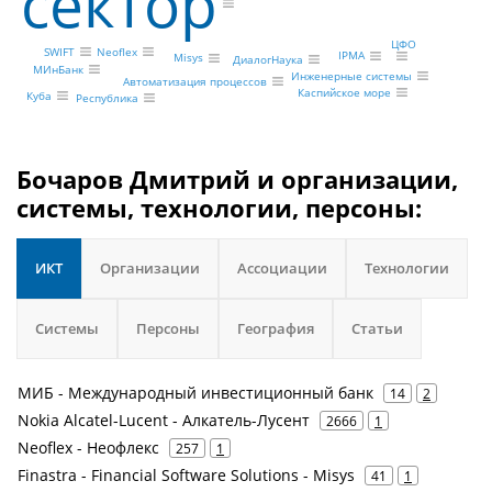
сектор
ЦФО
SWIFT
Neoflex
IPMA
Misys
ДиалогНаука
МИнБанк
Инженерные системы
Автоматизация процессов
Каспийское море
Куба
Республика
Бочаров Дмитрий и организации,
системы, технологии, персоны:
ИКТ
Организации
Ассоциации
Технологии
Системы
Персоны
География
Статьи
МИБ - Международный инвестиционный банк
14
2
Nokia Alcatel-Lucent - Алкатель-Лусент
2666
1
Neoflex - Неофлекс
257
1
Finastra - Financial Software Solutions - Misys
41
1