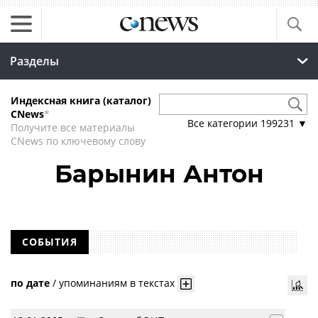
Разделы
Индексная книга (каталог)
CNews
*
Все категории
199231
▼
Получите все материалы
CNews по ключевому слову
Барынин Антон
СОБЫТИЯ
по дате
/
упоминаниям в текстах