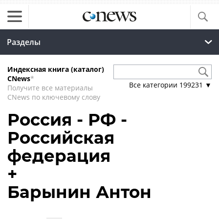
Разделы
Индексная книга (каталог)
CNews
*
Все категории
199231
▼
Получите все материалы
CNews по ключевому слову
Россия - РФ -
Российская
федерация
+
Барынин Антон