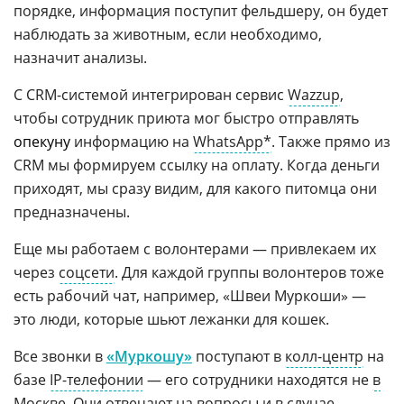
порядке, информация поступит фельдшеру, он будет
наблюдать за животным, если необходимо,
назначит анализы.
С CRM-системой интегрирован сервис
Wazzup
,
чтобы сотрудник приюта мог быстро отправлять
опекуну
информацию на
WhatsApp*
. Также прямо из
CRM мы формируем ссылку на оплату. Когда деньги
приходят, мы сразу видим, для какого питомца они
предназначены.
Еще мы работаем с волонтерами — привлекаем их
через
соцсети
. Для каждой группы волонтеров тоже
есть рабочий чат, например, «Швеи Муркоши» —
это люди, которые шьют лежанки для кошек.
Все звонки в
«Муркошу»
поступают в
колл-центр
на
базе
IP-телефонии
— его сотрудники находятся не
в
Москве
. Они отвечают на вопросы и в случае