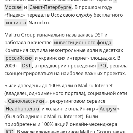
Москве
и
Санкт-Петербурге
. В прошлом году
«Яндекс» передал в Ucoz свою службу бесплатного
хостинга
Narod.ru.
Mail.ru Group изначально называлась DST и
работала в качестве
инвестиционного фонда
.
Компания скупила неконтрольные доли в десятках
российских
и украинских интернет-площадках. В
2009 г.
DST
, в преддверии проведения
IPO
, решила
сконцентрироваться на наиболее важных проектах.
Были доведены до 100% доли в Mail.ru Internet
(владелец одноименного портала), социальной сети
«
Одноклассники
», рекрутинговом сервисе
Headhunter.ru
и холдинге онлайн-игр «
Аструм
»
(был объединен с Mail.ru Internet). Были
приобретены и 100% акций онлайн-месенджера
ICQ
. В числе ключевых активов Mail.ru Group также