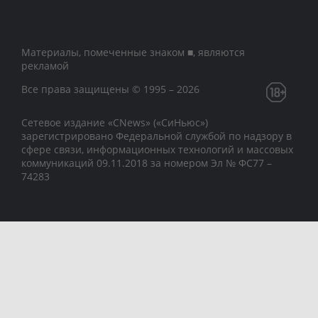
Материалы, помеченные знаком ■, являются
рекламой
Все права защищены © 1995 – 2026
Сетевое издание «CNews» («СиНьюс»)
зарегистрировано Федеральной службой по надзору в
сфере связи, информационных технологий и массовых
коммуникаций 09.11.2018 за номером Эл № ФС77 –
74283