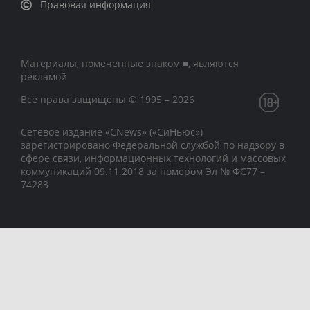
Правовая информация
Материалы, помеченные знаком ■, являются
рекламой
Все права защищены © 1995 – 2026
Сетевое издание «CNews» («СиНьюс»)
зарегистрировано Федеральной службой по надзору в
сфере связи, информационных технологий и массовых
коммуникаций 09.11.2018 за номером Эл № ФС77 –
74283