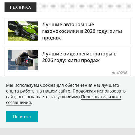
ТЕХНИКА
Лучшие автономные
газонокосилки в 2026 году: хиты
продаж
Лучшие видеорегистраторы в
2026 году: хиты продаж
49296
Мы используем Сookies для обеспечения наилучшего
Как безопасно купить б/у
опыта работы на нашем сайте. Продолжая использовать
смартфон: подробная инструкция
сайт, вы соглашаетесь с условиями
Пользовательского
соглашения
.
Понятно
ПОКАЗАТЬ ЕЩЕ