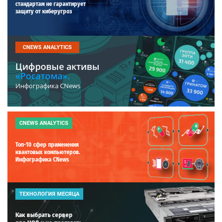
стандартам не гарантирует
защиту от киберугроз
CNEWS ANALYTICS
Цифровые активы
«Росатома».
Инфографика CNews
CNEWS ANALYTICS
Топ-10 сфер применения
квантовых компьютеров.
Инфографика CNews
ТЕХНОЛОГИЯ МЕСЯЦА
Как выбрать сервер