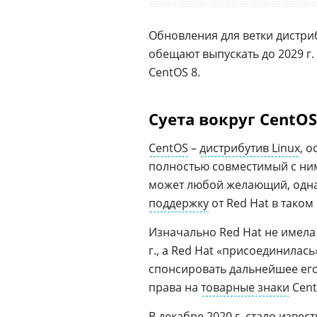
Обновления для ветки дистриб
обещают выпускать до 2029 г
CentOS 8.
Суета вокруг CentOS
CentOS
–
дистрибутив Linux
, 
полностью совместимый с ним
может любой желающий, одна
поддержку
от Red Hat в таком
Изначально Red Hat не имела 
г., а Red Hat «присоединилась
спонсировать дальнейшее его
права на
товарные знаки
Cent
В декабре 2020 г. стало извес