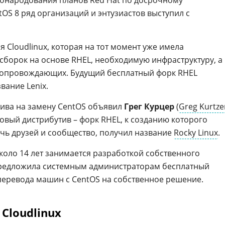
обнародования планов Red Hat по досрочному
S 8 ряд организаций и энтузиастов выступил с
 Cloudlinux, которая на тот момент уже имела
сборок на основе RHEL, необходимую инфраструктуру, а
 сопровождающих. Будущий бесплатный форк RHEL
вание Lenix.
тива на замену CentOS объявил
Грег Курцер
(
Greg Kurtze
овый дистрибутив – форк RHEL, к созданию которого
чь друзей и сообщество, получил название
Rocky Linux
.
около 14 лет занимается разработкой собственного
предложила системным администраторам бесплатный
еревода машин с CentOS на собственное решение.
Cloudlinux