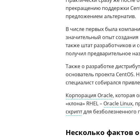
Практически сразу же после 
прекращению поддержки CentO
предложением альтернатив.
В числе первых была компания
значительный опыт создания 
также штат разработчиков и
получил предварительное наз
Также о разработке дистрибу
основатель проекта CentOS. Н
специалист собирался привле
Корпорация Oracle
, которая 
«клона» RHEL –
Oracle Linux
, 
скрипт
для безболезненного п
Несколько фактов о 