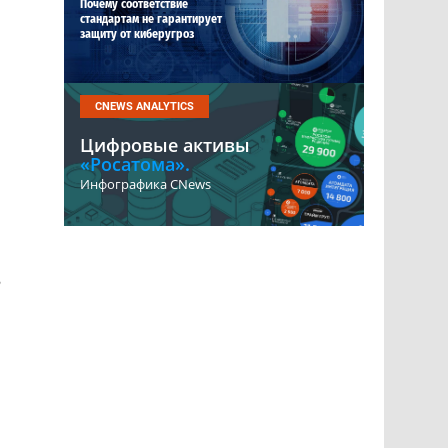
Почему соответствие
стандартам не гарантирует
защиту от киберугроз
CNEWS ANALYTICS
Цифровые активы
«Росатома».
Инфографика CNews
8