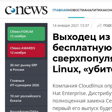
ГЛАВНАЯ
НОВОСТИ
АНАЛИТИКА
КО
|
14 января 2021 13:37
ПОДЕ
CNews FORUM
Выходец из
12 ноября
бесплатную
CNews AWARDS
12 ноября
сверхпопул
30 лет рынку ERP
Linux, «уби
в России
Главные
Компания Cloudlinux оп
ИТ-сценарии
2026
Hat Enterprise. Дистриб
10 лет российского
полноценная замена Cen
бэкапа
первый его выпуск будет 
Российские ПАКи