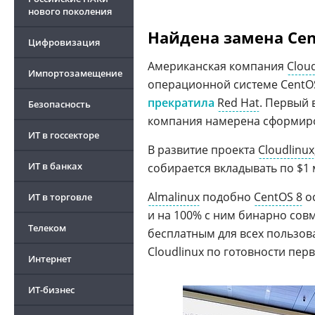
нового поколения
Найдена замена Ce
Цифровизация
Американская компания
Cloud
Импортозамещение
операционной системе CentO
прекратила
Red Hat
. Первый 
Безопасность
компания намерена сформирова
ИТ в госсекторе
В развитие проекта
Cloudlinux
ИТ в банках
собирается вкладывать по $1
Almalinux
подобно
CentOS 8
ос
ИТ в торговле
и на 100% с ним бинарно совм
Телеком
бесплатным для всех пользов
Cloudlinux по готовности пер
Интернет
ИТ-бизнес