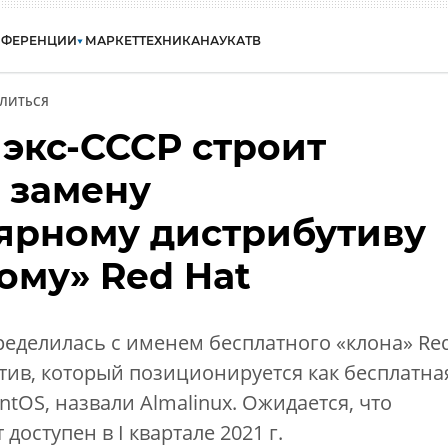
НФЕРЕНЦИИ
МАРКЕТ
ТЕХНИКА
НАУКА
ТВ
ЛИТЬСЯ
 экс-СССР строит
 замену
ярному дистрибутиву
тому» Red Hat
ределилась с именем бесплатного «клона» Re
утив, который позиционируется как бесплатна
tOS, назвали Almalinux. Ожидается, что
доступен в I квартале 2021 г.