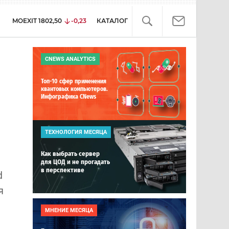
MOEXIT
1802,50
-0,23
КАТАЛОГ
CNEWS ANALYTICS
Топ-10 сфер применения
квантовых компьютеров.
Инфографика CNews
ТЕХНОЛОГИЯ МЕСЯЦА
Как выбрать сервер
для ЦОД и не прогадать
в перспективе
d
я
МНЕНИЕ МЕСЯЦА