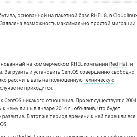
утива, основанной на пакетной базе RHEL 8, в Cloudlinu
. Заявлена возможность максимально простой миграции 
основанный на коммерческом RHEL компании
Red Hat
, и
. Загрузить и установить CentOS совершенно свободно
ко рассчитывать на полноценную
техническую
 случае не приходится.
к CentOS никакого отношения. Проект существует с 2004
» к нему лишь в январе 2014 г., объявив, что будет
 развитие. В этот же период времени к ней перешли все
OS.
тно, что Red Hat прекратит поддержку актуальной версии