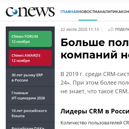
ГЛАВНАЯ
НОВОСТИ
АНАЛИТИКА
КО
|
22 июля 2020 11:13
ПОДЕЛ
CNews FORUM
Больше пол
12 ноября
компаний не
CNews AWARDS
12 ноября
В 2019 г. среди CRM-си
30 лет рынку ERP
в России
24». При этом более п
не знает, что такое CRM.
Главные
ИТ-сценарии
2026
Лидеры
CRM в Росс
10 лет российского
бэкапа
Количество пользователей CR
Российские ПАКи