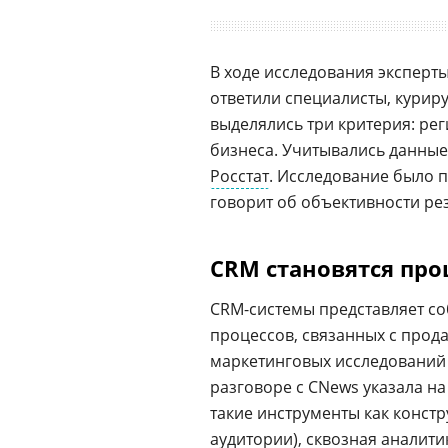
В ходе исследования эксперт
ответили специалисты, курир
выделялись три критерия: ре
бизнеса. Учитывались данные
Росстат
. Исследование было 
говорит об объективности рез
CRM становятся про
CRM-системы представляет со
процессов, связанных с прод
маркетинговых исследований J
разговоре с CNews
указала на
такие инструменты как констр
аудитории),
сквозная аналити