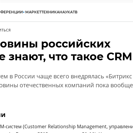
НФЕРЕНЦИИ
МАРКЕТ
ТЕХНИКА
НАУКА
ТВ
ИТЬСЯ
овины российских
 знают, что такое CRM
стем в России чаще всего внедрялась «Битрикс
оловины отечественных компаний пока вообще
ии
M-систем (Customer Relationship Management, управлен