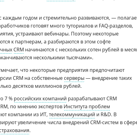
с каждым годом и стремительно развиваются, — полагае
зработчиков готовят много туториалов и FAQ-разделов,
ятия, устраивают вебинары. Поэтому некоторые
тся к партнерам, а разбираются в этом софте
ачных
CRM
начинаются с нескольких сотен рублей в меся
аканчиваются несколькими тысячами».
тмечает, что некоторые предприятия предпочитают
рсии CRM на собственные
серверы
— внедрение таких
олько десятков миллионов рублей.
го 7 %
российских компаний
разрабатывают CRM
CRM, по мнению экспертов
Института проблем
яют компании из ИТ,
телекоммуникаций
и R&D. В
зируют увеличение числа внедрений CRM-систем в сфер
страхования
.