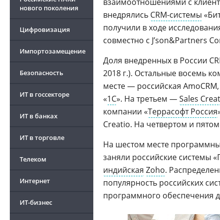
взаимоотношениями с клиен
нового поколения
внедрялись
CRM-системы
«Бит
получили в ходе исследовани
Цифровизация
совместно с J’son&Partners Co
Импортозамещение
Доля внедренных в России CR
2018 г.). Остальные восемь к
Безопасность
месте — российская AmoCRM, 
ИТ в госсекторе
«
1С
». На третьем —
Sales Creat
компании «
Террасофт Россия
ИТ в банках
Creatio. На четвертом и пято
ИТ в торговле
На шестом месте программны
заняли российские системы «П
Телеком
индийская
Zoho
. Распределен
Интернет
популярность российских сист
программного обеспечения д
ИТ-бизнес