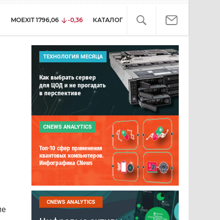
MOEXIT
1796,06
-0,36
КАТАЛОГ
ТЕХНОЛОГИЯ МЕСЯЦА
Как выбрать сервер
для ЦОД и не прогадать
в перспективе
CNEWS ANALYTICS
Топ-10 сфер применения
квантовых компьютеров.
Инфографика CNews
CNEWS ANALYTICS
ие