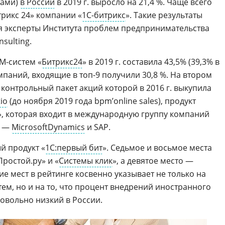
тами)
в России
в 2019 г. выросло на 21,4 %. Чаще всего
рикс 24» компании «
1С-битрикс
». Такие результаты
я эксперты Института проблем предпринимательства
nsulting
.
M-систем «
Битрикс24
» в 2019 г. составила 43,5% (39,3% в
омпаний, входящие в топ-9 получили 30,8 %. На втором
контрольный пакет акций которой в 2016 г. выкупила
io
(до ноября 2019 года bpm’online sales), продукт
», которая входит в международную группу компаний
м —
MicrosoftDynamics
и SAP.
й продукт «
1С:первый бит
». Седьмое и восьмое места
ростой.ру» и «
Системы клик
», а девятое место —
ие мест в рейтинге косвенно указывает не только на
ем, но и на то, что процент внедрений иностранного
овольно низкий в России.