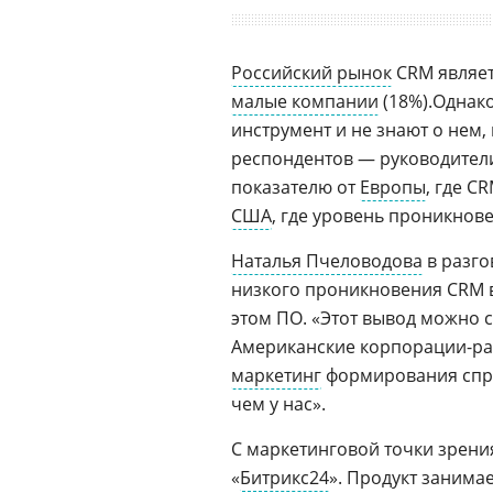
Российский рынок
CRM являет
малые компании
(18%).Однако
инструмент и не знают о нем, 
респондентов — руководители
показателю от
Европы
, где C
США
, где уровень проникнов
Наталья Пчеловодова
в разго
низкого проникновения CRM 
этом ПО. «Этот вывод можно с
Американские корпорации-ра
маркетинг
формирования спро
чем у нас».
С маркетинговой точки зрени
«
Битрикс24
». Продукт занимае