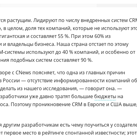
ся растущим. Лидируют по числу внедренных систем CR
, в целом, доля тех компаний, которые не используют эт
гигантская и составляет 55 %. При этом 60% из
 и владельцы бизнеса. Наша страна отстает по этому
RM-системы используют до 40 % компаний, и особенно от
ения подобных систем составляет 90 %.
воре с CNews поясняет, что одна из главных причин
в России — отсутствие информированности компаний о
делать из нашего исследования, — говорит она. —
зработчики уже давно тратят большие
бюджеты
на
са. Поэтому проникновение CRM в Европе и США выше
я другим разработчикам есть чему поучиться у создател
т первое место в рейтинге спонтанной известности; этот