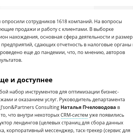
ы опросили сотрудников 1618 компаний. На вопросы
ующие продажи и работу с клиентами. В выборке
гион нахождения, основная сфера деятельности и размер
 предприятий, сдающих отчетность в налоговые органы 
проведено еще до пандемии, что, по мнению, авторов
ультатов.
ще и доступнее
бой набор инструментов для оптимизации бизнес-
ажами и оказанием услуг. Руководитель департамента
’son&Partners Consulting
Наталья Пчеловодова
в
 то, что внутри некоторых
CRM-систем
уже появились
уктор лендингов (целевых страниц для сбора данных
ка
, корпоративный
мессенджер
, таск-трекер (сервис для