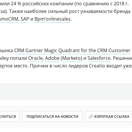
или 24 % российских компании (по сравнению с 2018 г.
раза). Также наиболее сильный рост узнаваемости бренда 
AmoCRM
,
SAP
и
Bpm’onlinesales
.
 рынка
CRM Gartner Magic Quadrant for the CRM Customer
ойку попали
Oracle
,
Adobe
(
Marketo
) и
Salesforce
. Решени
ертое место. Причем в число лидеров Creatio входит уже
ЕЛИТЬСЯ
ПОДПИСАТЬСЯ НА НОВОСТИ
КОРОТКАЯ ССЫЛКА