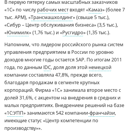
В первую пятерку самых масштабных заказчиков
«1С» по числу
рабочих мест
входят «
Камаз
» (более 7
тыс. АРМ), «
Трансмашхолдинг
» (свыше 5 тыс.),
«Сибур – Центр обслуживания бизнеса» (3,5 тыс.),
«
Юнимилк
» (1,76 тыс.) и «
Русгидро
» (1,35 тыс.).
Напомним, что лидером российского рынка систем
управления предприятием в России по уровню
доходов многие годы остается SAP. По итогам 2011
года, по данным
IDC
, доля доля этой
немецкой
компании составляла 47,8%, прежде всего,
благодаря продажам в сегменте крупных
корпораций. Фирма «1С» занимала второе место с
долей 31,6%, с акцентом на внедрения в средних и
малых предприятиях. Внедрением решений на базе
«
1С:УПП
» занимаются 542 компании
-франчайзи
,
имеющие статус «Центр компетенции по
производству»».