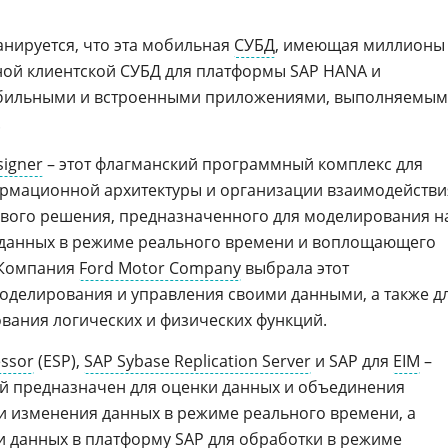
анируется, что эта мобильная
СУБД
, имеющая миллионы
ной клиентской СУБД для платформы SAP HANA и
мобильными и встроенными приложениями, выполняемы
.
signer
– этот флагманский программный комплекс для
рмационной архитектуры и организации взаимодействи
ового решения, предназначенного для моделирования н
 данных в режиме реального времени и воплощающего
 Компания
Ford Motor Company
выбрала этот
оделирования и управления своими данными, а также д
вания логических и физических функций.
essor
(ESP),
SAP Sybase Replication Server
и SAP для
EIM
–
ий предназначен для оценки данных и объединения
и изменения данных в режиме реального времени, а
и данных в платформу SAP для обработки в режиме