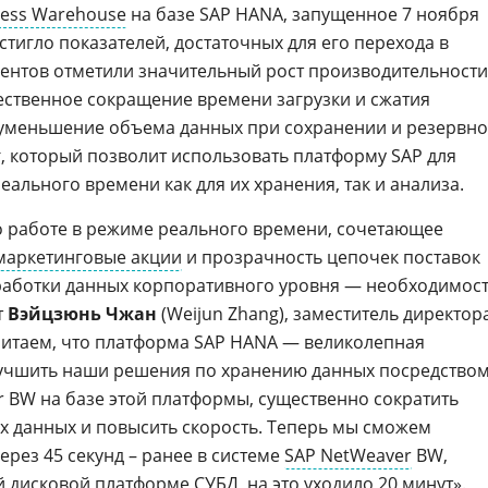
ness Warehouse
на базе SAP HANA, запущенное 7 ноября
остигло показателей, достаточных для его перехода в
ентов отметили значительный рост производительности
ественное сокращение времени загрузки и сжатия
 уменьшение объема данных при сохранении и резервн
, который позволит использовать платформу SAP для
ального времени как для их хранения, так и анализа.
о работе в режиме реального времени, сочетающее
маркетинговые акции
и прозрачность цепочек поставок
работки данных корпоративного уровня — необходимос
т
Вэйцзюнь Чжан
(Weijun Zhang), заместитель директор
читаем, что платформа SAP HANA — великолепная
учшить наши решения по хранению данных посредство
 BW на базе этой платформы, существенно сократить
 данных и повысить скорость. Теперь мы сможем
ерез 45 секунд – ранее в системе
SAP NetWeaver
BW,
й дисковой платформе
СУБД
, на это уходило 20 минут».