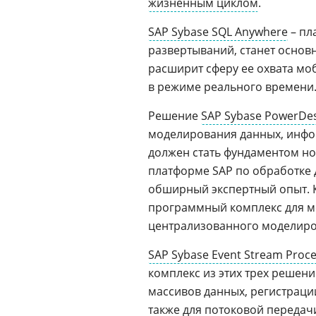
жизненным циклом
.
SAP Sybase SQL Anywhere
– пл
развертываний, станет основ
расширит сферу ее охвата 
в режиме реального времени
Решение
SAP Sybase PowerDe
моделирования данных, инфо
должен стать фундаментом н
платформе SAP по обработке
обширный экспертный опыт.
программный комплекс для м
централизованного моделиро
SAP Sybase Event Stream Proc
комплекс из этих трех решен
массивов данных, регистраци
также для потоковой передач