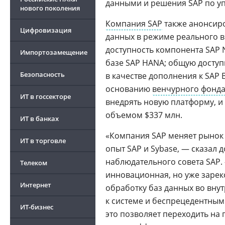
данными и решения SAP по у
нового поколения
Компания SAP
также анонсир
Цифровизация
данных в режиме реального 
доступность компонента SAP 
Импортозамещение
базе SAP HANA; общую доступн
Безопасность
в качестве дополнения к SAP 
основанию
венчурного фонд
ИТ в госсекторе
внедрять новую платформу, и
объемом $337 млн.
ИТ в банках
«Компания SAP меняет рынок 
ИТ в торговле
опыт SAP и Sybase, — сказал 
наблюдательного совета SAP
Телеком
инновационная, но уже заре
Интернет
обработку баз данных во вну
к системе и беспрецедентным 
ИТ-бизнес
это позволяет переходить на