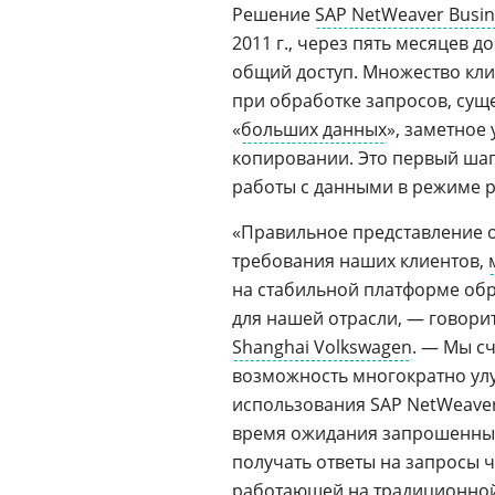
Решение
SAP NetWeaver Busi
2011 г., через пять месяцев д
общий доступ. Множество кли
при обработке запросов, сущ
«
больших данных
», заметное
копировании. Это первый шаг
работы с данными в режиме ре
«Правильное представление 
требования наших клиентов,
на стабильной платформе об
для нашей отрасли, — говори
Shanghai Volkswagen
. — Мы с
возможность многократно ул
использования SAP NetWeaver
время ожидания запрошенных
получать ответы на запросы ч
работающей на традиционно