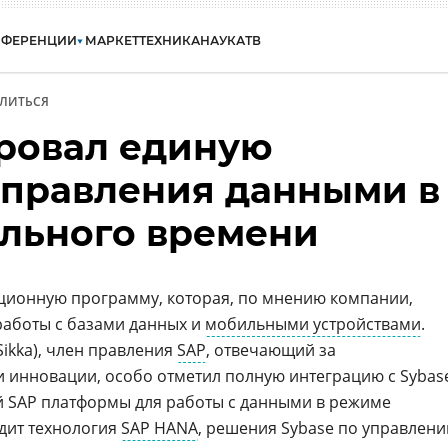
НФЕРЕНЦИИ
МАРКЕТ
ТЕХНИКА
НАУКА
ТВ
ЛИТЬСЯ
ровал единую
управления данными в
льного времени
ционную программу, которая, по мнению компании,
работы с базами данных и
мобильными устройствами
.
 Sikka), член правления
SAP
, отвечающий за
и инновации, особо отметил полную интеграцию с Sybas
й SAP платформы для работы с данными в режиме
дит технология
SAP HANA
, решения Sybase по управлен