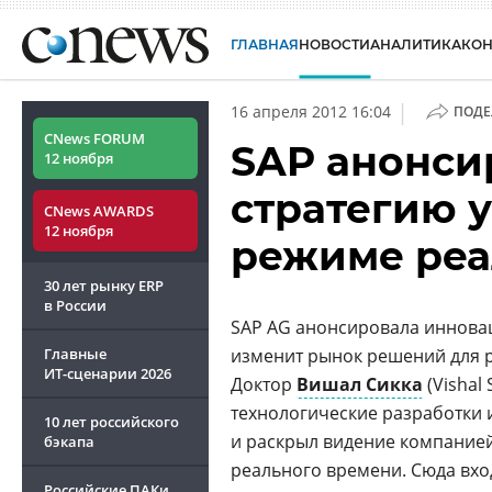
ГЛАВНАЯ
НОВОСТИ
АНАЛИТИКА
КО
|
16 апреля 2012 16:04
ПОДЕ
CNews FORUM
SAP анонси
12 ноября
стратегию 
CNews AWARDS
12 ноября
режиме реа
30 лет рынку ERP
в России
SAP AG анонсировала иннова
Главные
изменит рынок решений для 
ИТ-сценарии
2026
Доктор
Вишал Сикка
(Vishal
технологические разработки 
10 лет российского
и раскрыл видение компание
бэкапа
реального времени. Сюда вхо
Российские ПАКи