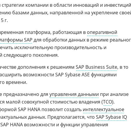
 стратегии компании в области инноваций и инвестиций
ению базами данных, направленной на укрепление свое
5 г.
овременная платформа, работающая в
оперативной
латформы SAP
для обработки данных в режиме реально
печить исключительную производительность и
 следующего поколения.
качестве дополнения к решениям
SAP Business Suite
, в то
расширить возможности SAP Sybase ASE функциями
го времени.
ие предназначено для
управления данными
при анализе
тся малой совокупной стоимостью владения (
TCO
).
тформой SAP HANA позволит создать
интеллектуальное
актуальных данных. Предполагается, что
SAP Sybase IQ
 SAP HANA возможности и функции управления