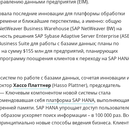
правлению данными предприятия (EIM).
овала последние инновации для платформы обработки
времени и ближайшие перспективы, а именно: общую
NetWeaver Business Warehouse (SAP NetWeaver BW) на
ость решения SAP Sybase Adaptive Server Enterprise (ASE
Business Suite для работы с базами данных; планы по
а
на сумму $155 млн для предприятий, планирующих
 программу поощрения клиентов к переходу на SAP HAN
систем по работе с базами данных, сочетая инновации 
доктор
Хассо Платтнер
(Hasso Plattner), председатель
. — Ключевым компонентом новой системы стала
комендовавшая себя
платформа SAP HANA
, выполняюща
тренней памяти. SAP HANA упрощает доступ пользовател
образом ускоряет поиск информации – в 100 000 раз. Вс
 принципиально новые способы ведения бизнеса. Клиен