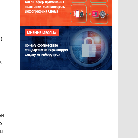
Топ-10 сфер применения
квантовых компьютеров.
Инфографика CNews
МНЕНИЕ МЕСЯЦА
)
Почему соответствие
стандартам не гарантирует
защиту от киберугроз
A
и
я
ей
е
ты