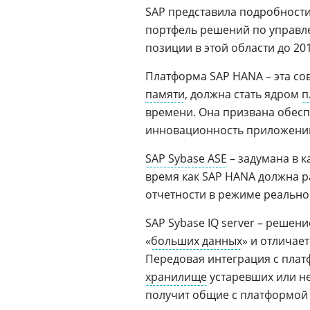
SAP представила подробности
портфель решений по управл
позиции в этой области до 201
Платформа SAP HANA – эта с
памяти
, должна стать ядром
п
времени. Она призвана обес
инновационность приложений
SAP Sybase ASE
– задумана в 
время как SAP HANA должна 
отчетности в режиме реально
SAP Sybase IQ server – решен
«
больших данных
» и отличае
Передовая интеграция с пла
хранилище
устаревших или не
получит общие с платформой