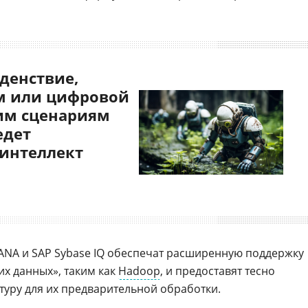
денствие,
 или цифровой
им сценариям
едет
 интеллект
HANA и SAP Sybase IQ обеспечат расширенную поддержку
их данных», таким как
Hadoop
, и предоставят тесно
уру для их предварительной обработки.