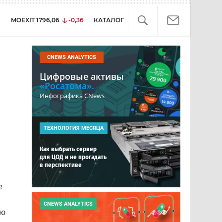
MOEXIT
1796,06
-0,36
КАТАЛОГ
CNEWS ANALYTICS
Цифровые активы
«Росатома».
Инфографика CNews
ТЕХНОЛОГИЯ МЕСЯЦА
Как выбрать сервер
для ЦОД и не прогадать
в перспективе
e
CNEWS ANALYTICS
ию