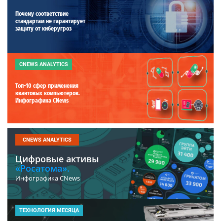
Почему соответствие
стандартам не гарантирует
защиту от киберугроз
CNEWS ANALYTICS
Топ-10 сфер применения
квантовых компьютеров.
Инфографика CNews
CNEWS ANALYTICS
Цифровые активы
«Росатома».
Инфографика CNews
ТЕХНОЛОГИЯ МЕСЯЦА