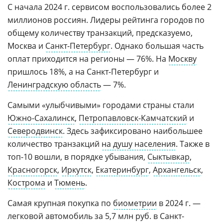
С начала 2024 г. сервисом воспользовались более 2
миллионов россиян. Лидеры рейтинга городов по
общему количеству транзакций, предсказуемо,
Москва и
Санкт-Петербург
. Однако большая часть
оплат приходится на регионы — 76%. На
Москву
пришлось 18%, а на Санкт-Петербург и
Ленинградскую область
— 7%.
Самыми «улыбчивыми» городами страны стали
Южно-Сахалинск
,
Петропавловск-Камчатский
и
Северодвинск
. Здесь зафиксировано наибольшее
количество транзакций
на душу населения
. Также в
топ-10 вошли, в порядке убывания,
Сыктывкар
,
Красногорск
,
Иркутск
,
Екатеринбург
,
Архангельск
,
Кострома
и
Тюмень
.
Самая крупная покупка по
биометрии
в 2024 г. —
легковой автомобиль за 5,7 млн руб. в Санкт-