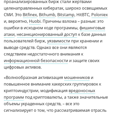
проанализированных бирж стали жертвами
целенаправленных кибератак, широко освещаемых
СМИ. Это
Bitfinex
,
Bithumb
,
Bitstamp
, HitBTC,
Poloniex
и, вероятно,
Huobi
. Причины взлома – разные: это
ошибки в исходном коде программы,
фишинговые
атаки
,
несанкционированный доступ
к базе данных
пользователей бирж,
уязвимости
при хранении и
выводе средств. Однако все они являются
следствием недостаточного внимания к
информационной безопасности
и защите своих
цифровых активов.
«Волнообразная активизация
мошенников
и
повышенное внимание хакерских группировок к
криптоиндустрии, модификация
вредоносных
программ
под криптовалюты, а также значительные
объемы украденных средств, – все это
сигнализирует о том, что рассматриваемая отрасль