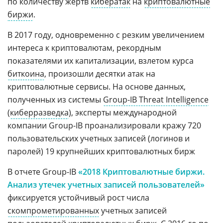
по количеству жертв
кибератак
на
криптовалютные
биржи
.
В 2017 году, одновременно с резким увеличением
интереса к криптовалютам, рекордным
показателями их капитализации, взлетом курса
биткоина
, произошли десятки атак на
криптовалютные сервисы. На основе данных,
полученных из системы
Group-IB Threat Intelligence
(
киберразведка
), эксперты международной
компании Group-IB проанализировали кражу 720
пользовательских учетных записей (логинов и
паролей) 19 крупнейших криптовалютных бирж
В отчете Group-IB
«2018 Криптовалютные биржи.
Анализ утечек учетных записей пользователей»
фиксируется устойчивый рост числа
скомпрометированных
учетных записей