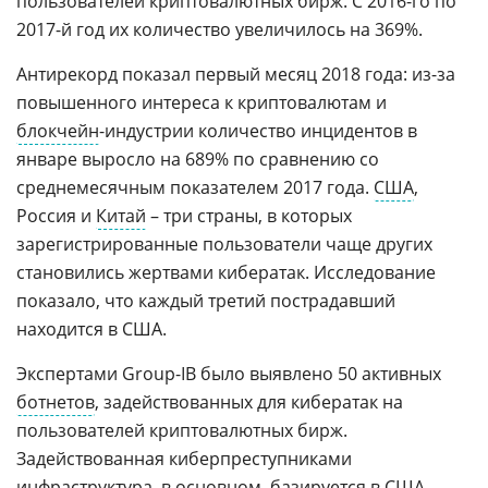
пользователей криптовалютных бирж. С 2016-го по
2017-й год их количество увеличилось на 369%.
Антирекорд показал первый месяц 2018 года: из-за
повышенного интереса к криптовалютам и
блокчейн
-индустрии количество инцидентов в
январе выросло на 689% по сравнению со
среднемесячным показателем 2017 года.
США
,
Россия и
Китай
– три страны, в которых
зарегистрированные пользователи чаще других
становились жертвами кибератак. Исследование
показало, что каждый третий пострадавший
находится в США.
Экспертами Group-IB было выявлено 50 активных
ботнетов
, задействованных для кибератак на
пользователей криптовалютных бирж.
Задействованная киберпреступниками
инфраструктура, в основном, базируется в США