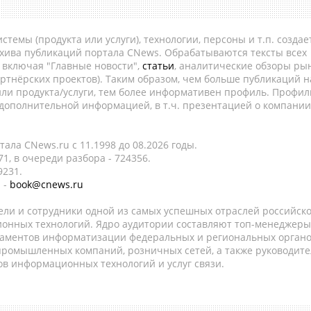
темы (продукта или услуги), технологии, персоны и т.п. создае
рхива публикаций портала CNews. Обрабатываются тексты всех
, включая "Главные новости",
статьи
, аналитические обзоры рын
ртнёрских проектов). Таким образом, чем больше публикаций н
ли продукта/услуги, тем более информативен профиль. Профил
 дополнительной информацией, в т.ч. презентацией о компании
ала CNews.ru c 11.1998 до 08.2026 годы.
1, в очереди разбора - 724356.
9231.
 -
book@cnews.ru
ели и сотрудники одной из самых успешных отраслей российск
онных технологий. Ядро аудитории составляют топ-менеджеры
таментов информатизации федеральных и региональных орган
 промышленных компаний, розничных сетей, а также руководите
в информационных технологий и услуг связи.