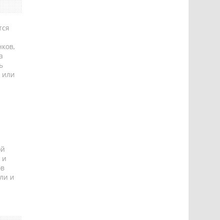
тся
ков,
а
ь
 или
ой
 и
ов
ли и