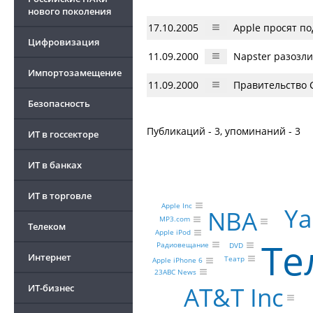
нового поколения
17.10.2005
Apple просят п
Цифровизация
11.09.2000
Napster разозл
Импортозамещение
11.09.2000
Правительство 
Безопасность
Публикаций - 3, упоминаний - 3
ИТ в госсекторе
ИТ в банках
ИТ в торговле
Apple Inc
Ya
NBA
MP3.com
Телеком
Apple iPod
Те
Радиовещание
DVD
Интернет
Театр
Apple iPhone 6
23ABC News
AT&T Inc
ИТ-бизнес