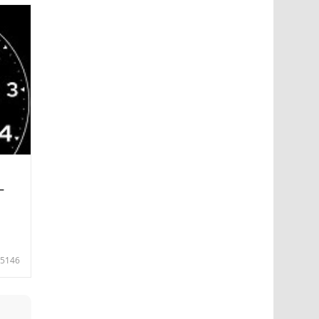
—
5146