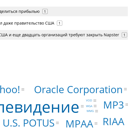
оделиться прибылью
1
ил даже правительство США
1
США и еще двадцать организаций требуют закрыть Napster
1
Oracle Corporation
hoo!
левидение
MP3
VOD
WGA
WMG
RIAA
U.S. POTUS
МРАА