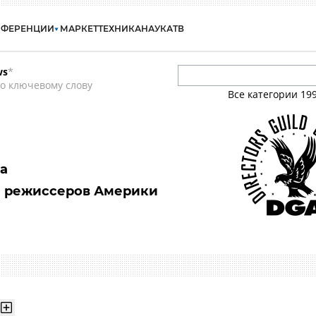
НФЕРЕНЦИИ
МАРКЕТ
ТЕХНИКА
НАУКА
ТВ
ws
*
о ключевому слову
Все категории
19
ca
и режиссеров Америки