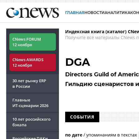
ГЛАВНАЯ
НОВОСТИ
АНАЛИТИКА
КО
Индексная книга (каталог) CNe
Получите все материалы CNews п
CNews FORUM
12 ноября
DGA
CNews AWARDS
12 ноября
Directors Guild of Ameri
30 лет рынку ERP
Гильдию сценаристов 
в России
Главные
ИТ-сценарии
2026
СОБЫТИЯ
10 лет российского
бэкапа
по дате
/
упоминаниям в текстах
Российские ПАКи