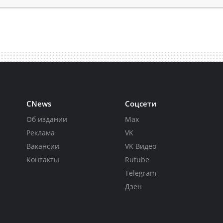
CNews
Соцсети
Об издании
Max
Реклама
VK
Вакансии
VK Видео
Контакты
Rutube
Telegram
Дзен