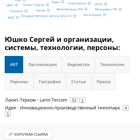
РБК
Идея
Совкомбанк
UX/UI
Ланит-Терком
ЦФО
Минобрнауки РФ
Минцифры РФ
Чехия
Телефон
Антитеррор
Государственные органы власти
ФЦП
Юшко Сергей и организации,
системы, технологии, персоны:
ИКТ
Организации
Ведомства
Технологии
Персоны
География
Статьи
Пресса
Ланит-Терком - Lanit-Tercom
52
1
Идея - Инновационно-производственный технопарк
4
1
КОРОТКАЯ ССЫЛКА