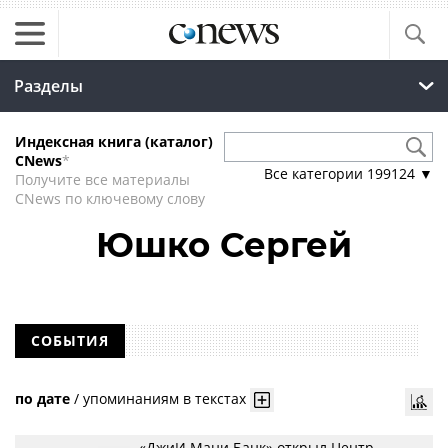
Разделы
Индексная книга (каталог)
CNews
*
Все категории
199124
▼
Получите все материалы
CNews по ключевому слову
Юшко Сергей
СОБЫТИЯ
по дате
/
упоминаниям в текстах
«ДжиИ Мани Банк» открыл Центр