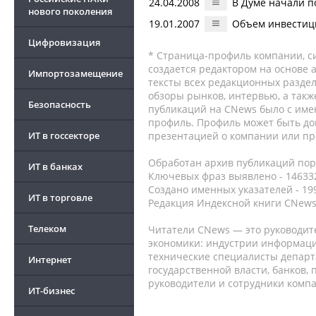
24.04.2008
В Думе начали п
нового поколения
19.01.2007
Объем инвестици
Цифровизация
* Страница-профиль компании, сис
создается редактором на основе
Импортозамещение
тексты всех редакционных раздел
обзоры рынков, интервью, а такж
Безопасность
публикаций на CNews было с име
профиль. Профиль может быть до
ИТ в госсекторе
презентацией о компании или про
Обработан архив публикаций порт
ИТ в банках
Ключевых фраз выявлено - 146332
Создано именных указателей - 19
ИТ в торговле
Редакция Индексной книги CNews
Телеком
Читатели CNews — это руководит
экономики: индустрии информаци
технические специалисты депар
Интернет
государственной власти, банков,
руководители и сотрудники комп
ИТ-бизнес