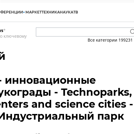
НФЕРЕНЦИИ
МАРКЕТ
ТЕХНИКА
НАУКА
ТВ
ws
*
по ключевому
Все категории
199231
й
- инновационные
укограды - Technoparks,
nters and science cities -
 Индустриальный парк