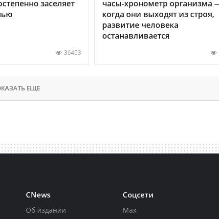
остепенно заселяет
часы-хронометр организма 
нью
когда они выходят из строя,
развитие человека
останавливается
36453
КАЗАТЬ ЕЩЕ
CNews
Соцсети
Об издании
Max