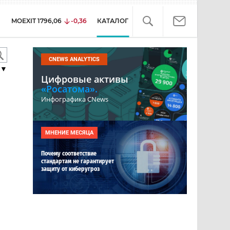
MOEXIT
1796,06
-0,36
КАТАЛОГ
CNEWS ANALYTICS
▼
Цифровые активы
«Росатома».
Инфографика CNews
МНЕНИЕ МЕСЯЦА
Почему соответствие
стандартам не гарантирует
защиту от киберугроз