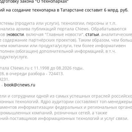
одготовку закона "О технопарках"
й на создание технопарка в Татарстане составит 6 млрд. руб.
темы (продукта или услуги), технологии, персоны и т.п.
 анализа архива публикаций портала CNews. Обрабатываются
ов (
новости
, включая "Главные новости",
статьи
, аналитически
е содержание партнёрских проектов). Таким образом, чем боль
нем компании или продукта/услуги, тем более информативен
полнен (обогащен) дополнительной информацией, в т.ч.
дукте/услуге.
ала CNews.ru c 11.1998 до 08.2026 годы.
8, в очереди разбора - 724413.
9231.
 -
book@cnews.ru
ели и сотрудники одной из самых успешных отраслей российск
онных технологий. Ядро аудитории составляют топ-менеджеры
таментов информатизации федеральных и региональных орган
 промышленных компаний, розничных сетей, а также
аний-поставщиков информационных технологий и услуг связи.