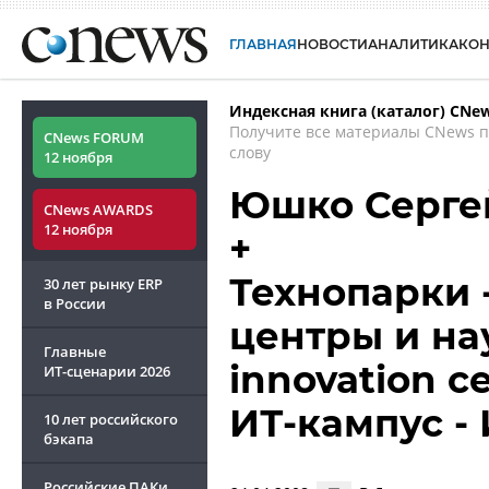
ГЛАВНАЯ
НОВОСТИ
АНАЛИТИКА
КО
Индексная книга (каталог) CNe
Получите все материалы CNews 
CNews FORUM
слову
12 ноября
Юшко Серге
CNews AWARDS
12 ноября
+
Технопарки 
30 лет рынку ERP
в России
центры и на
Главные
innovation ce
ИТ-сценарии
2026
ИТ-кампус -
10 лет российского
бэкапа
Российские ПАКи