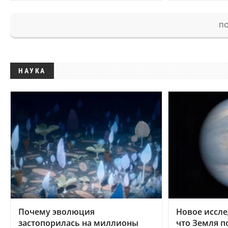
ПО
НАУКА
Почему эволюция
Новое иссле
застопорилась на миллионы
что Земля п