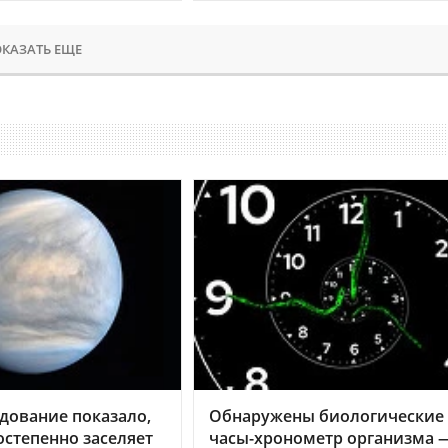
КАЗАТЬ ЕЩЕ
дование показало,
Обнаружены биологические
остепенно заселяет
часы-хронометр организма 