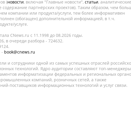
ов (
новости
, включая "Главные новости",
статьи
, аналитически
е содержание партнёрских проектов). Таким образом, чем боль
нем компании или продукта/услуги, тем более информативен
полнен (обогащен) дополнительной информацией, в т.ч.
дукте/услуге.
ала CNews.ru c 11.1998 до 08.2026 годы.
6, в очереди разбора - 724632.
9124.
 -
book@cnews.ru
ели и сотрудники одной из самых успешных отраслей российск
онных технологий. Ядро аудитории составляют топ-менеджеры
таментов информатизации федеральных и региональных орган
 промышленных компаний, розничных сетей, а также
аний-поставщиков информационных технологий и услуг связи.