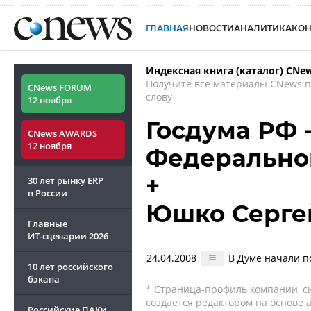
ГЛАВНАЯ
НОВОСТИ
АНАЛИТИКА
КО
Индексная книга (каталог) CNe
Получите все материалы CNews 
CNews FORUM
слову
12 ноября
Госдума РФ 
CNews AWARDS
12 ноября
Федерально
+
30 лет рынку ERP
в России
Юшко Серге
Главные
ИТ-сценарии
2026
24.04.2008
В Думе начали п
10 лет российского
бэкапа
* Страница-профиль компании, сис
создается редактором на основе
Российские ПАКи