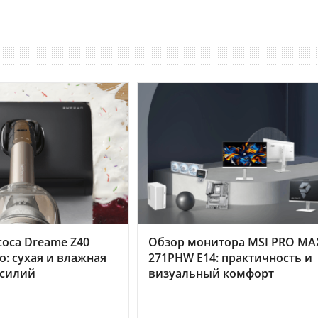
оса Dreame Z40
Обзор монитора MSI PRO MA
o: сухая и влажная
271PHW E14: практичность и
усилий
визуальный комфорт