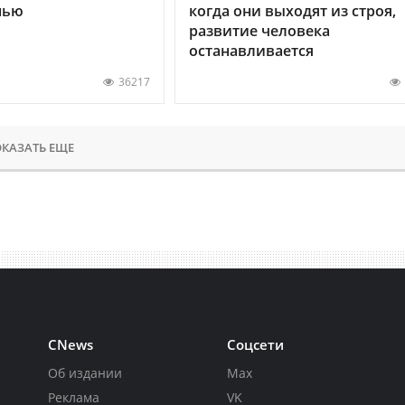
нью
когда они выходят из строя,
развитие человека
останавливается
36217
КАЗАТЬ ЕЩЕ
CNews
Соцсети
Об издании
Max
Реклама
VK