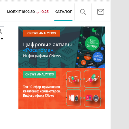
MOEXIT
1802,50
-0,23
КАТАЛОГ
CNEWS ANALYTICS
▼
Цифровые активы
«Росатома».
Инфографика CNews
CNEWS ANALYTICS
Топ-10 сфер применения
квантовых компьютеров.
Инфографика CNews