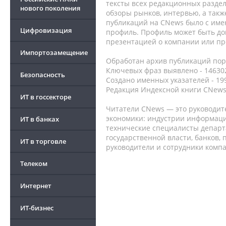
тексты всех редакционных раздел
нового поколения
обзоры рынков, интервью, а такж
публикаций на CNews было с име
Цифровизация
профиль. Профиль может быть до
презентацией о компании или про
Импортозамещение
Обработан архив публикаций порт
Ключевых фраз выявлено - 146302
Безопасность
Создано именных указателей - 19
Редакция Индексной книги CNews
ИТ в госсекторе
Читатели CNews — это руководит
экономики: индустрии информаци
ИТ в банках
технические специалисты депар
государственной власти, банков,
ИТ в торговле
руководители и сотрудники комп
Телеком
Интернет
ИТ-бизнес