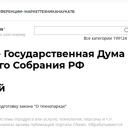
НФЕРЕНЦИИ
МАРКЕТ
ТЕХНИКА
НАУКА
ТВ
ws
*
по ключевому
Все категории
199124
- Государственная Дума
го Собрания РФ
й
одготовку закона "О технопарках"
темы (продукта или услуги), технологии, персоны и т.п.
 анализа архива публикаций портала CNews. Обрабатываются