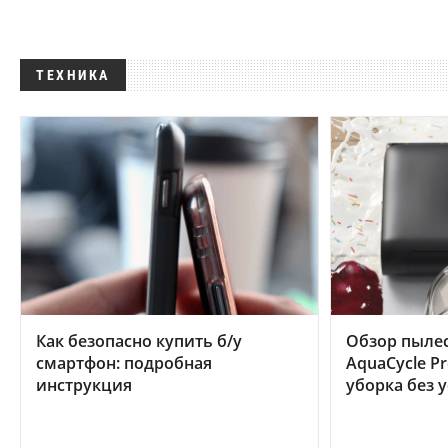
ТЕХНИКА
Как безопасно купить б/у
Обзор пылес
смартфон: подробная
AquaCycle Pr
инструкция
уборка без 