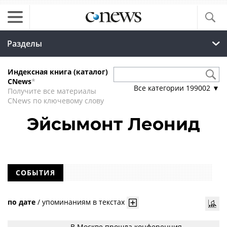
Разделы
Индексная книга (каталог)
CNews
*
Все категории
199002
▼
Получите все материалы
CNews по ключевому слову
Эйсымонт Леонид
СОБЫТИЯ
по дате
/
упоминаниям в текстах
В Москве прошла конференция